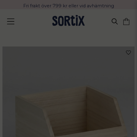
Fri frakt över 799 kr eller vid avhämtning
Leverans 2-4 arbetsdagar med Postnord