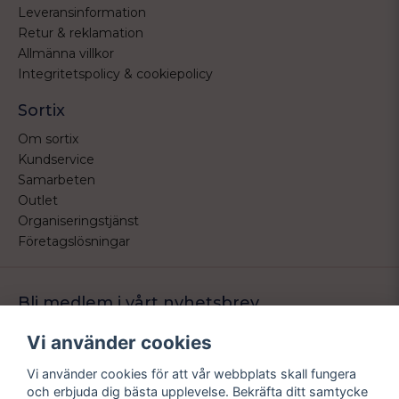
Leveransinformation
Retur & reklamation
Allmänna villkor
Integritetspolicy & cookiepolicy
Sortix
Om sortix
Kundservice
Samarbeten
Outlet
Organiseringstjänst
Företagslösningar
Bli medlem i vårt nyhetsbrev
Bli medlem i vårt nyhetsbrev och ta del av våra nyheter och
Vi använder cookies
erbjudande.
Vi använder cookies för att vår webbplats skall fungera
email
Mejladress
och erbjuda dig bästa upplevelse. Bekräfta ditt samtycke
Skicka