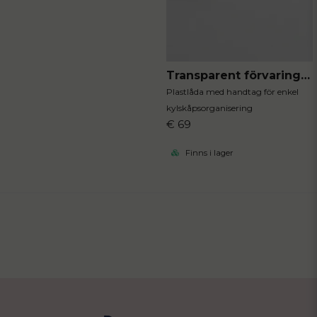
Transparent förvaringslåda stor
Plastlåda med handtag för enkel
kylskåpsorganisering
€ 69
Finns i lager