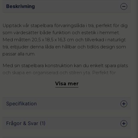
Beskrivning
Upptäck vår stapelbara förvaringslåda i trä, perfekt för dig
som värdesätter både funktion och estetik i hemmet.
Med måtten 20,5 x 18,5 x 16,3 cm och tillverkad i naturligt
trä, erbjuder denna låda en hållbar och tidlös design som
passar alla rum.
Med sin stapelbara konstruktion kan du enkelt spara plats
och skapa en organiserad och stilren yta. Perfekt för
användning i kök, badrum, garage, lekrum eller kontor.
Visa mer
Denna mångsidighet gör att du kan förvara allt från
torrvaror och handdukar till verktyg och leksaker.
Specifikation
Träets naturliga utseende ger en varm och inbjudande
känsla, samtidigt som det är robust nog att hantera både
små och stora förvaringsbehov. Skapa en harmonisk miljö
Mått
20.5 x 18.5 x 16.3 cm
Frågor & Svar (1)
med förvaringslådor som är lika praktiska som de är vackra.
Material
Trä