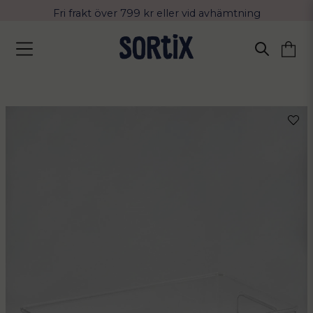
Fri frakt över 799 kr eller vid avhämtning
Leverans 2-4 arbetsdagar med Postnord