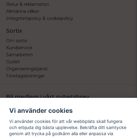
Retur & reklamation
Allmänna villkor
Integritetspolicy & cookiepolicy
Sortix
Om sortix
Kundservice
Samarbeten
Outlet
Organiseringstjänst
Företagslösningar
Bli medlem i vårt nyhetsbrev
Bli medlem i vårt nyhetsbrev och ta del av våra nyheter och
Vi använder cookies
erbjudande.
Vi använder cookies för att vår webbplats skall fungera
email
Mejladress
och erbjuda dig bästa upplevelse. Bekräfta ditt samtycke
Skicka
genom att trycka på godkänn alla eller anpassa via