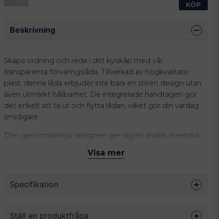
KÖP
Beskrivning
Skapa ordning och reda i ditt kylskåp med vår
transparenta förvaringslåda. Tillverkad av högkvalitativ
plast, denna låda erbjuder inte bara en stilren design utan
även utmärkt hållbarhet. De integrerade handtagen gör
det enkelt att ta ut och flytta lådan, vilket gör din vardag
smidigare.
Den genomskinliga designen ger dig en snabb överblick
över innehållet, vilket sparar tid när du letar efter
Visa mer
ingredienser eller snacks. Perfekt för att hålla frukt,
grönsaker och andra livsmedel organiserade och
lättillgängliga.
Specifikation
Förvaringslådan är inte bara begränsad till kylskåpet; den
fungerar lika bra i skafferiet eller för annan förvaring i
Mått
25.5 x 15 x 7.6 cm
Ställ en produktfråga