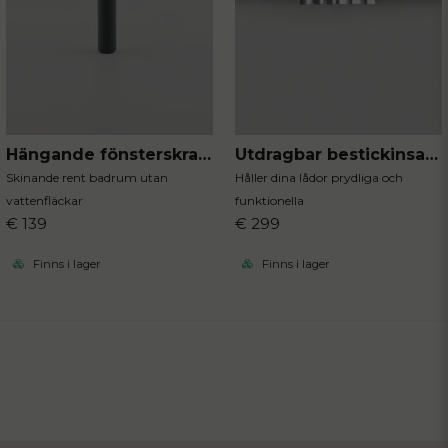
Hängande fönsterskrapa svart
Utdragbar bestickinsats svart 40x31 cm
Skinande rent badrum utan
Håller dina lådor prydliga och
vattenfläckar
funktionella
€ 139
€ 299
Finns i lager
Finns i lager