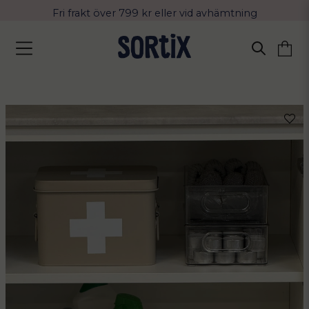
Fri frakt över 799 kr eller vid avhämtning
Leverans 2-4 arbetsdagar med Postnord