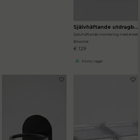
Självhäftande utdragbar förvaringslåda 12 cm
Självhäftande montering med enkel
åtkomst
€ 129
Finns i lager