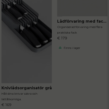
Lådförvaring med fack 31×31×5.5 cm
Organiserad förvaring med flera
praktiska fack
€ 179
Finns i lager
Knivlådsorganisatör grå
Håll dina knivar säkra och
lättåtkomliga.
€ 169