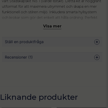
vårt Städskåpskit No. 1 (värde 695kr). Detta kit är noggrant
utformat för att maximera utrymmet och skapa en mer
funktionell och stilren miljö. Inkludera smarta hyllsystem
och krokar som gör det enkelt att hålla ordning. Perfekt
för att förvara olika städartiklar från dammsugare till
Visa mer
rengöringsmedel. I detta paket ingår det lilla medicinlådan.
Med våra produkter får du:
Ställ en produktfråga
- Effektiv utnyttjande av skåputrymme
- Enkel och snabb montering utan verktyg
question
Fråga oss något om denna produkten...
Recensioner (1)
- Eleganta lösningar som passar alla hem
Ta kontroll över ditt städskåp idag och njut av ett hem där
varje sak har sin plats!
Anonym
name
3 months ago
Namn
Liknande produkter
email
Mejladress