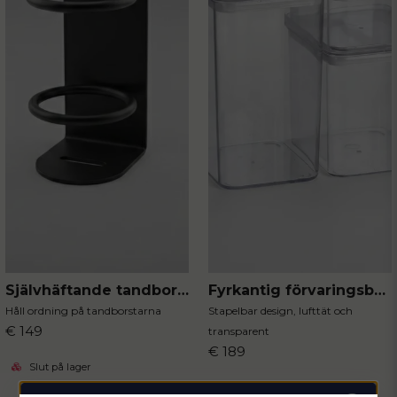
Självhäftande tandborsthållare i metall
Fyrkantig förvaringsburk Nova
Håll ordning på tandborstarna
Stapelbar design, lufttät och
€ 149
transparent
€ 189
Slut på lager
Finns i lager