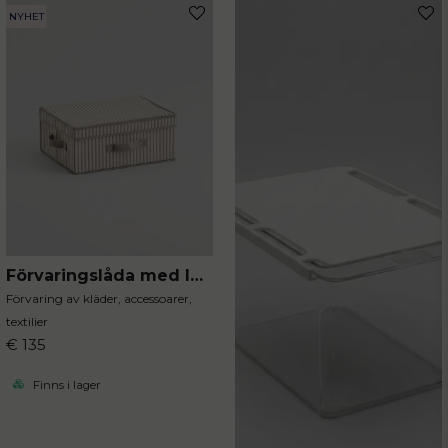
NYHET
Ja, ni får publicera min fråga
Skicka fråga
Förvaringslåda med lock stripe 38 cm
Förvaring av kläder, accessoarer,
textilier
€ 135
Finns i lager