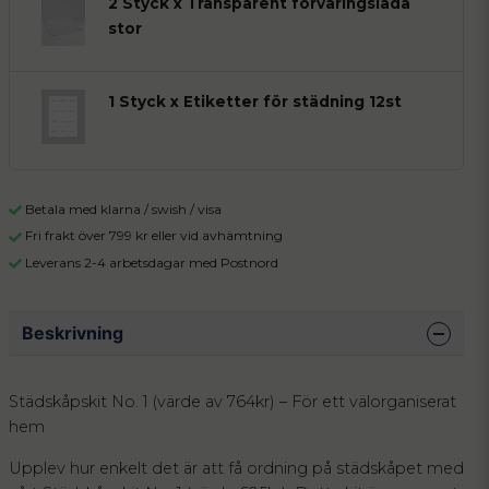
2 Styck x Transparent förvaringslåda
stor
1 Styck x Etiketter för städning 12st
Betala med klarna / swish / visa
Fri frakt över 799 kr eller vid avhämtning
Leverans 2-4 arbetsdagar med Postnord
Beskrivning
Städskåpskit No. 1 (värde av 764kr) – För ett välorganiserat
hem
Upplev hur enkelt det är att få ordning på städskåpet med