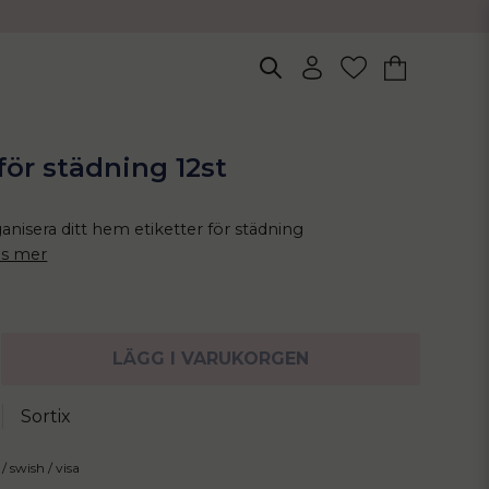
 för städning 12st
anisera ditt hem etiketter för städning
äs mer
LÄGG I VARUKORGEN
Sortix
/ swish / visa