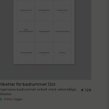
Skicka fråga
tiketter för badrummet 12st
rganisera badrummet enkelt med vattentåliga
€ 129
tiketter
Finns i lager