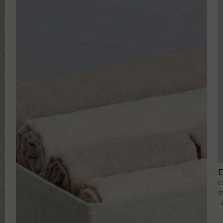
E
O
e