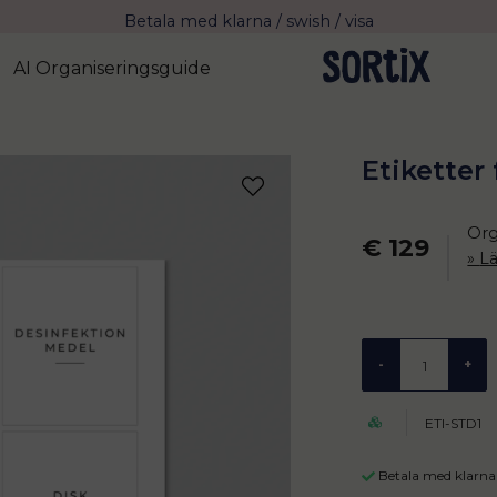
Betala med klarna / swish / visa
Fri frakt över 799 kr eller vid avhämtning
AI Organiseringsguide
Leverans 2-4 arbetsdagar med Postnord
Etiketter
Org
€ 129
L
-
+
ETI-STD1
Betala med klarna 