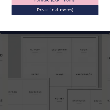
Företag (Exkl. moms)
rabattkod på hela ditt köp
Privat (Inkl. moms)
email
Mejladress
Hämta kod