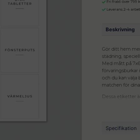
Fri frakt över 799
Leverans 2-4 arbe
Beskrivning
Gör ditt hem mer 
städning, speciel
Med mått på 7x6 
förvaringsburkar i
och du kan välja 
matchen för din
Dessa etiketter ä
långvariga även i
flaskor för köks
Möjligheterna är 
ditt hem.
Specifikation
Bläddra bland bil