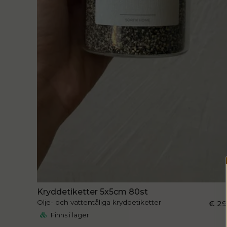
Kryddetiketter 5x5cm 80st
Olje- och vattentåliga kryddetiketter
€ 2
Finns i lager