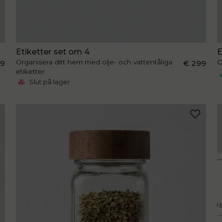
Etiketter set om 4
E
Organisera ditt hem med olje- och vattentåliga
O
29
€ 299
etiketter
Slut på lager