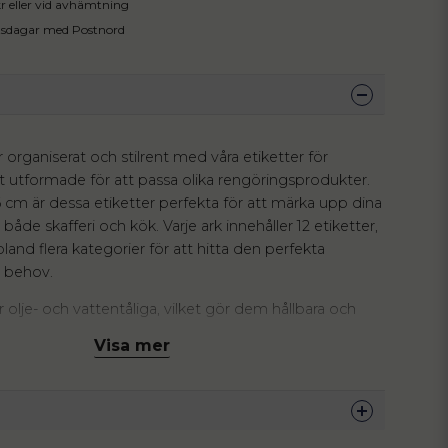
 kr eller vid avhämtning
tsdagar med Postnord
organiserat och stilrent med våra etiketter för
lt utformade för att passa olika rengöringsprodukter.
cm är dessa etiketter perfekta för att märka upp dina
 både skafferi och kök. Varje ark innehåller 12 etiketter,
bland flera kategorier för att hitta den perfekta
a behov.
r olje- och vattentåliga, vilket gör dem hållbara och
 fuktiga miljöer. Använd dem för att enkelt identifiera
Visa mer
rengöring, diskmedel, och andra rengöringsmedel.
många, och du får en stilren och organiserad miljö i
derna för att se de olika kategorier som ingår i varje