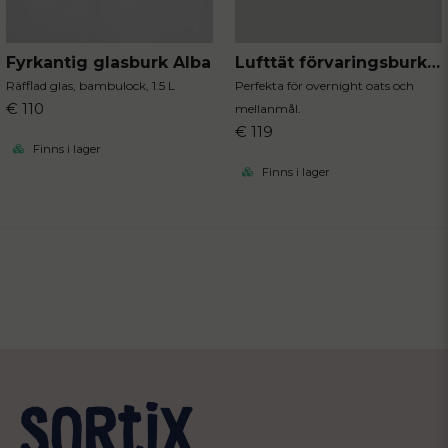
Fyrkantig glasburk Alba
Lufttät förvaringsburk 3-pack
Räfflad glas, bambulock, 1.5 L
Perfekta för overnight oats och
€ 110
mellanmål.
€ 119
Finns i lager
Finns i lager