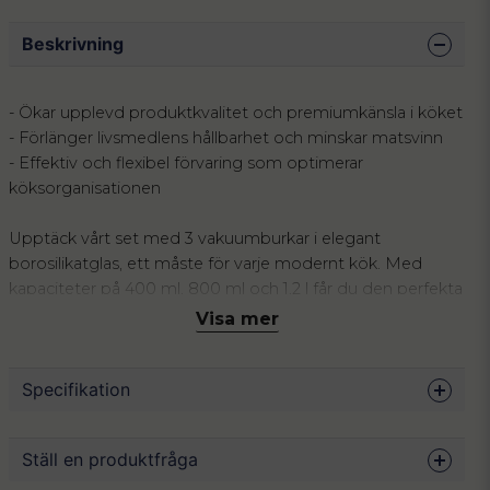
Beskrivning
- Ökar upplevd produktkvalitet och premiumkänsla i köket
- Förlänger livsmedlens hållbarhet och minskar matsvinn
- Effektiv och flexibel förvaring som optimerar
köksorganisationen
Upptäck vårt set med 3 vakuumburkar i elegant
borosilikatglas, ett måste för varje modernt kök. Med
kapaciteter på 400 ml, 800 ml och 1,2 l får du den perfekta
storleken för alla dina förvaringsbehov. Varje burk är
Visa mer
tillverkad av slitstarkt borosilikatglas som inte bara ser
elegant ut, utan också tål daglig användning utan att repas
Specifikation
eller missfärgas.
Locken är utrustade med en integrerad vakuumförsegling,
Volym
400 ml, 800 ml och 1200ml
Ställ en produktfråga
vilket säkerställer att dina livsmedel håller sig fräscha längre
Material
Borosilikatglas