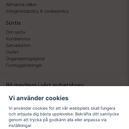
Allmänna villkor
Integritetspolicy & cookiepolicy
Sortix
Om sortix
Kundservice
Samarbeten
Outlet
Organiseringstjänst
Företagslösningar
Bli medlem i vårt nyhetsbrev
Bli medlem i vårt nyhetsbrev och ta del av våra nyheter och
Vi använder cookies
erbjudande.
Vi använder cookies för att vår webbplats skall fungera
email
Mejladress
och erbjuda dig bästa upplevelse. Bekräfta ditt samtycke
Skicka
genom att trycka på godkänn alla eller anpassa via
inställningar