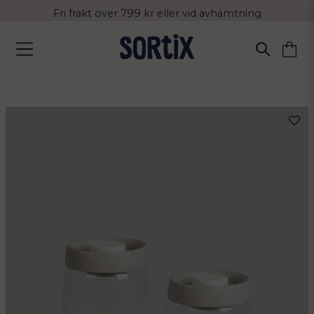
Fri frakt över 799 kr eller vid avhämtning
Leverans 2-4 arbetsdagar med Postnord