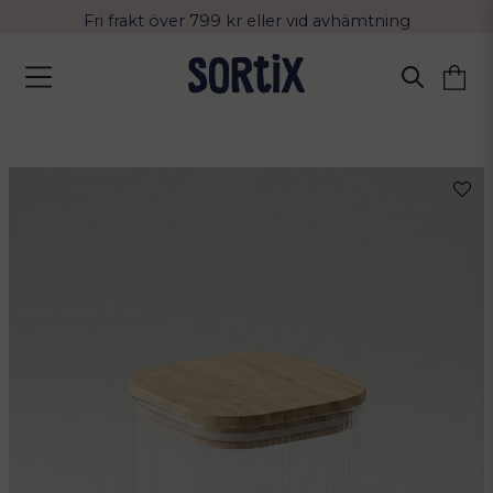
Fri frakt över 799 kr eller vid avhämtning
Leverans 2-4 arbetsdagar med Postnord