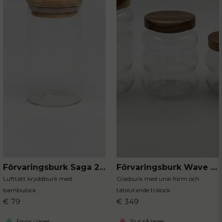
Skicka fråga
Förvaringsburk Saga 2-pack
Förvaringsburk Wave 3-pack
Lufttätt kryddburk med
Glasburk med unik form och
bambulock
tätslutande trälock
€ 79
€ 349
Finns i lager
Slut på lager