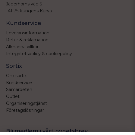
Jägerhorns väg 5
141 75 Kungens Kurva
Kundservice
Leveransinformation
Retur & reklamation
Allmänna villkor
Integritetspolicy & cookiepolicy
Sortix
Om sortix
Kundservice
Samarbeten
Outlet
Organiseringstjänst
Företagslösningar
Bli medlem i vårt nyhetsbrev