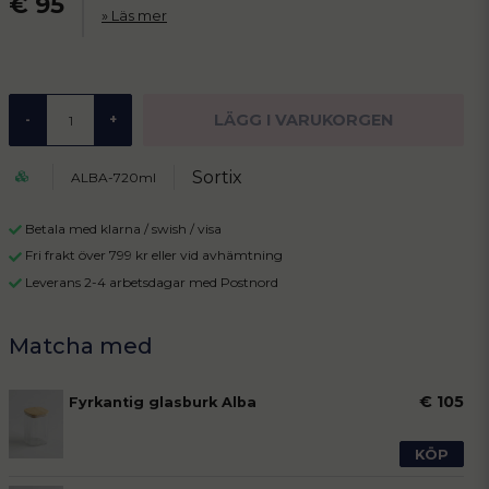
€ 95
Läs mer
LÄGG I VARUKORGEN
-
+
Sortix
ALBA-720ml
Betala med klarna / swish / visa
Fri frakt över 799 kr eller vid avhämtning
Leverans 2-4 arbetsdagar med Postnord
€ 105
Fyrkantig glasburk Alba
KÖP