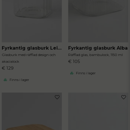
Fyrkantig glasburk Leia 1800 ml
Fyrkantig glasburk Alba
Glasburk med räfflad design och
Räfflad glas, bambulock, 1150 ml
€ 105
akacialock
€ 129
Finns i lager
Finns i lager