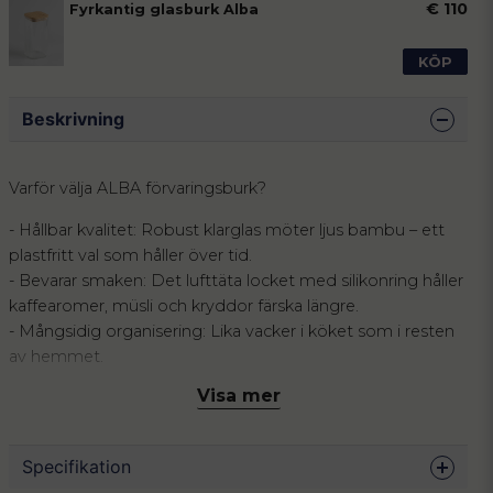
€ 110
Fyrkantig glasburk Alba
KÖP
Beskrivning
Varför välja ALBA förvaringsburk?
- Hållbar kvalitet: Robust klarglas möter ljus bambu – ett
plastfritt val som håller över tid.
- Bevarar smaken: Det lufttäta locket med silikonring håller
kaffearomer, müsli och kryddor färska längre.
- Mångsidig organisering: Lika vacker i köket som i resten
av hemmet.
Visa mer
Skapa ett harmoniskt hem med tidlös design och
naturliga material. Förvaringsburken ALBA kombinerar
exklusivt räfflat glas med ett gediget lock i bambu. Den
Specifikation
fyrkantiga formen är inte bara estetiskt tilltalande utan