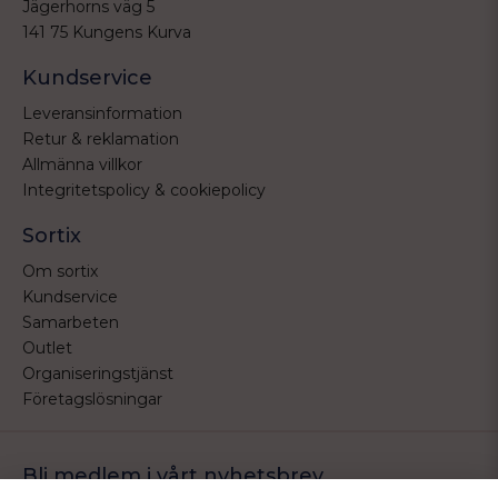
Jägerhorns väg 5
141 75 Kungens Kurva
Kundservice
Leveransinformation
Retur & reklamation
Allmänna villkor
Integritetspolicy & cookiepolicy
Sortix
Om sortix
Kundservice
Samarbeten
Outlet
Organiseringstjänst
Företagslösningar
Bli medlem i vårt nyhetsbrev