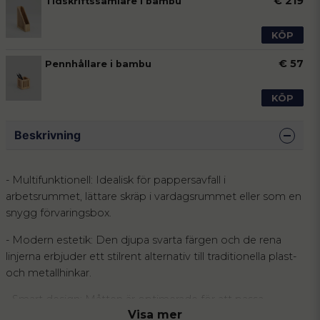
€ 219
Tidskriftssamlare i bambu
KÖP
€ 57
Pennhållare i bambu
KÖP
Beskrivning
- Multifunktionell: Idealisk för pappersavfall i
arbetsrummet, lättare skräp i vardagsrummet eller som en
snygg förvaringsbox.
- Modern estetik: Den djupa svarta färgen och de rena
linjerna erbjuder ett stilrent alternativ till traditionella plast-
och metallhinkar.
- Smart design: Måtten är optimerade för att passa
Visa mer
standardpåsar, vilket gör tömning och underhåll smidigt.