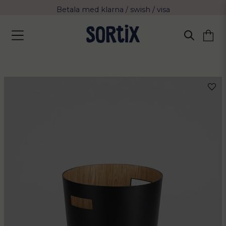
Fri frakt över 799 kr eller vid avhämtning
Leverans 2-4 arbetsdagar med Postnord