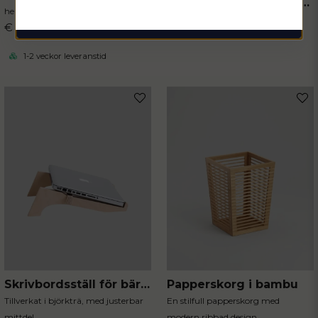
Kopiatorrum & förvaring
hemmakontoret
€ 1 599
€ 499
1-2 veckor leveranstid
Skrivbordsställ för bärbara datorer
Papperskorg i bambu
Tillverkat i björkträ, med justerbar
En stilfull papperskorg med
mittdel
modern ribbad design