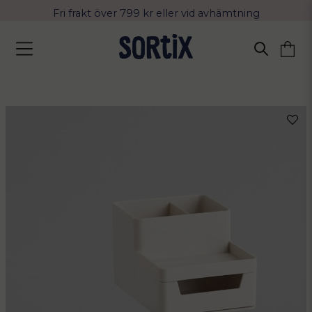
Fri frakt över 799 kr eller vid avhämtning
Leverans 2-4 arbetsdagar med Postnord