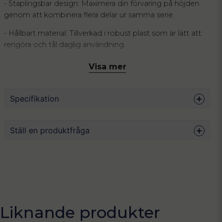
- Staplingsbar design: Maximera din förvaring på höjden
genom att kombinera flera delar ur samma serie.
- Hållbart material: Tillverkad i robust plast som är lätt att
rengöra och tål daglig användning.
Håll arbetsplatsen prydlig och effektiv med vår eleganta
Visa mer
redskapsorganisatör i svart eller ljusgrå. Denna mångsidiga
hållare är framtagen för att ge dina pennor, linjaler och
anteckningsblock en fast plats, vilket förvandlar ett rörigt
Specifikation
skrivbord till en harmonisk arbetsmiljö.
Mått
15.3 x 11.2 x 9.3 cm
Ställ en produktfråga
Material
Plast
Färg
Svart, ljusgrå
question
Fråga oss något om denna produkten...
name
Liknande produkter
Namn