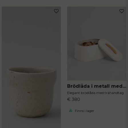
email
Mejladress
Ja, ni får publicera min fråga
Brödlåda i metall med trähandtag
Skicka fråga
Elegant brödlåda med trähandtag
€ 380
Finns i lager