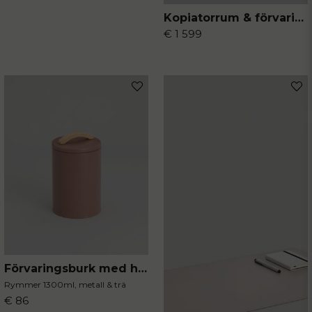
Kopiatorrum & förvaring
€ 1 599
Förvaringsburk med handtag mocca
Rymmer 1300ml, metall & trä
€ 86