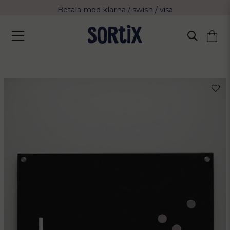
Betala med klarna / swish / visa
Fri frakt över 799 kr eller vid avhämtning
Leverans 2-4 arbetsdagar med Postnord