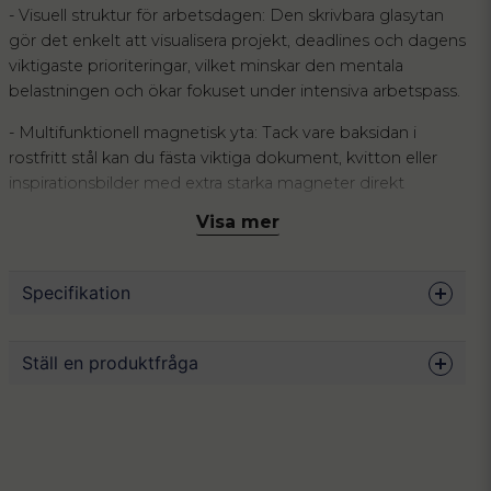
- Visuell struktur för arbetsdagen: Den skrivbara glasytan
gör det enkelt att visualisera projekt, deadlines och dagens
viktigaste prioriteringar, vilket minskar den mentala
belastningen och ökar fokuset under intensiva arbetspass.
- Multifunktionell magnetisk yta: Tack vare baksidan i
rostfritt stål kan du fästa viktiga dokument, kvitton eller
inspirationsbilder med extra starka magneter direkt
bredvid dina anteckningar för en samlad överblick.
Visa mer
- Professionell och hållbar finish: Glaset ger
hemmakontoret ett modernt och exklusivt intryck,
Specifikation
samtidigt som materialet är betydligt mer slitstarkt och
lättskött än en traditionell whiteboard, utan risk för
kvarstående märken efter användning.
Mått
60 x 40 cm
Ställ en produktfråga
Material
Glas, rostfritt stål
Att driva företag eller sköta ett krävande arbete hemifrån
innebär ofta en utmanande balansgång där gränsen
Färg
Vit
question
Fråga oss något om denna produkten...
mellan strategiska uppgifter och vardagslogistik lätt
suddas ut. När skrivbordet svämmar över av lösa post-it-