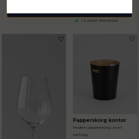
dokument och tidskrifter
€ 219
1-2 veckor leveranstid
Papperskorg kontor
Modern papperskorg i svart
kartong