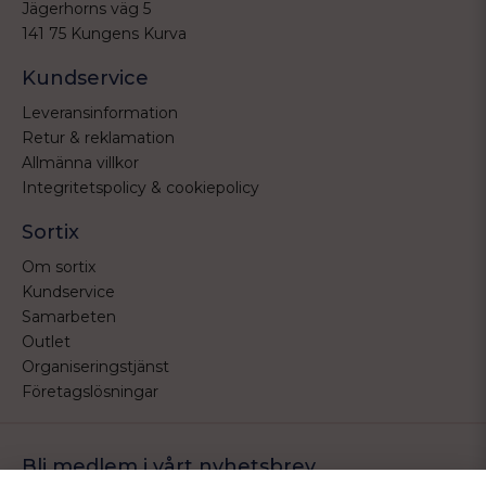
Jägerhorns väg 5
141 75 Kungens Kurva
Kundservice
Leveransinformation
Retur & reklamation
Allmänna villkor
Integritetspolicy & cookiepolicy
Sortix
Om sortix
Kundservice
Samarbeten
Outlet
Organiseringstjänst
Företagslösningar
Bli medlem i vårt nyhetsbrev