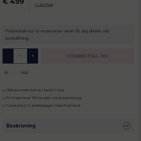
€ 499
Läs mer
Förbeställ nu! Vi reserverar varan åt dig direkt vid
beställning
FÖRBESTÄLL NU
-
+
11661
Betala med klarna / swish / visa
Fri frakt över 799 kr eller vid avhämtning
Leverans 2-4 arbetsdagar med Postnord
Beskrivning