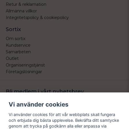
Retur & reklamation
Allmänna villkor
Integritetspolicy & cookiepolicy
Sortix
Om sortix
Kundservice
Samarbeten
Outlet
Organiseringstjänst
Företagslösningar
Bli medlem i vårt nyhetsbrev
Bli medlem i vårt nyhetsbrev och ta del av våra nyheter och
Vi använder cookies
erbjudande.
Vi använder cookies för att vår webbplats skall fungera
email
Mejladress
och erbjuda dig bästa upplevelse. Bekräfta ditt samtycke
Skicka
genom att trycka på godkänn alla eller anpassa via