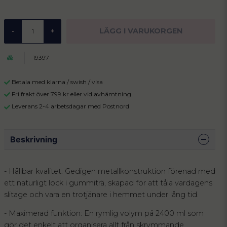
LÄGG I VARUKORGEN
-
+
19397
Betala med klarna / swish / visa
Fri frakt över 799 kr eller vid avhämtning
Leverans 2-4 arbetsdagar med Postnord
Beskrivning
- Hållbar kvalitet: Gedigen metallkonstruktion förenad med
ett naturligt lock i gummiträ, skapad för att tåla vardagens
slitage och vara en trotjänare i hemmet under lång tid.
- Maximerad funktion: En rymlig volym på 2400 ml som
gör det enkelt att organisera allt från skrymmande