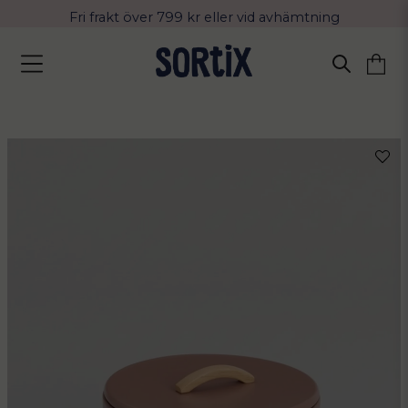
Fri frakt över 799 kr eller vid avhämtning
Leverans 2-4 arbetsdagar med Postnord