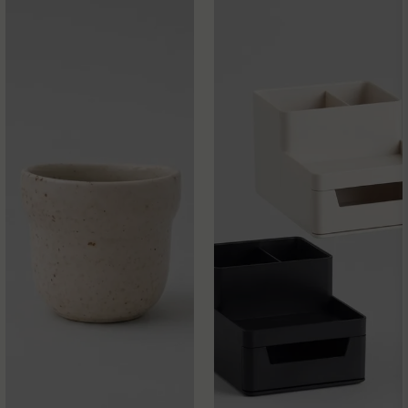
Ja, ni får publicera min fråga
Skicka fråga