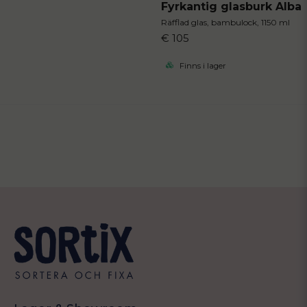
Fyrkantig glasburk Alba
Räfflad glas, bambulock, 1150 ml
€ 105
Finns i lager