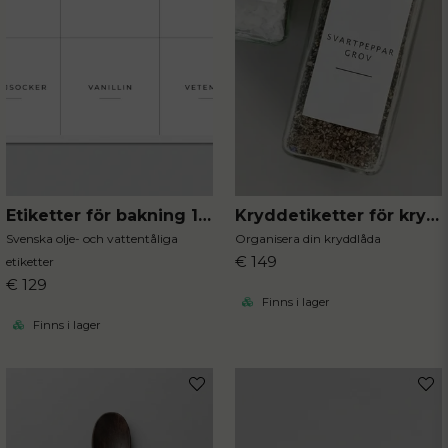
Etiketter för bakning 12st
Kryddetiketter för kryddburkar 30st
Svenska olje- och vattentåliga
Organisera din kryddlåda
€ 149
etiketter
€ 129
Finns i lager
Finns i lager