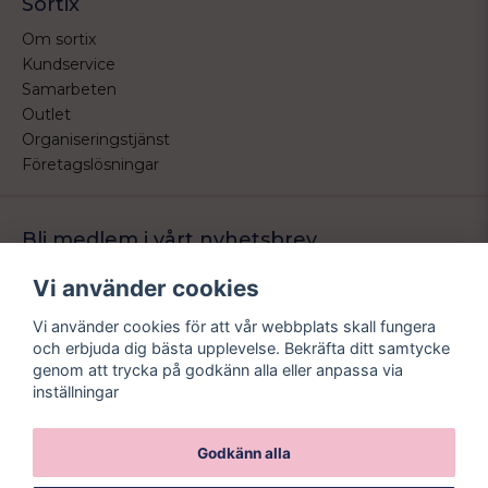
Sortix
Om sortix
Kundservice
Samarbeten
Outlet
Organiseringstjänst
Företagslösningar
Bli medlem i vårt nyhetsbrev
Bli medlem i vårt nyhetsbrev och ta del av våra nyheter och
Vi använder cookies
erbjudande.
Vi använder cookies för att vår webbplats skall fungera
email
Mejladress
och erbjuda dig bästa upplevelse. Bekräfta ditt samtycke
Skicka
genom att trycka på godkänn alla eller anpassa via
inställningar
Godkänn alla