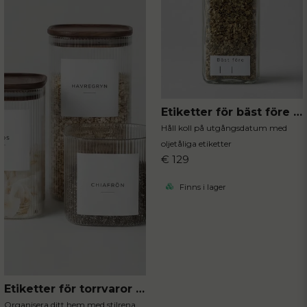
Etiketter för bäst före datum 96st
Håll koll på utgångsdatum med
oljetåliga etiketter
€ 129
Finns i lager
Etiketter för torrvaror 12st
Organisera ditt hem med stilrena