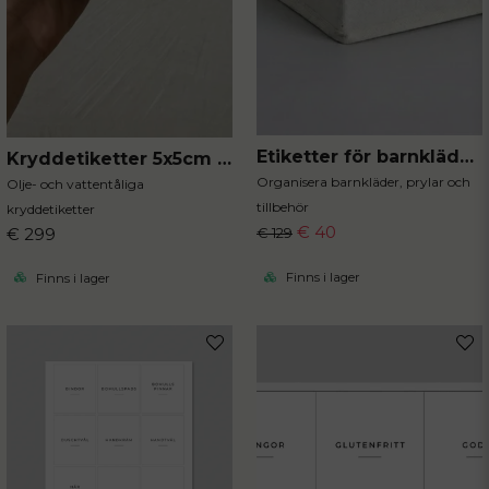
Etiketter för barnkläder 20st
Kryddetiketter 5x5cm 80st
Organisera barnkläder, prylar och
Olje- och vattentåliga
tillbehör
kryddetiketter
€ 40
€ 299
€ 129
Finns i lager
Finns i lager