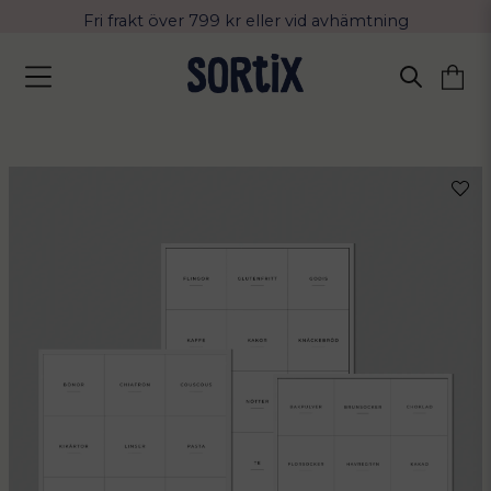
Fri frakt över 799 kr eller vid avhämtning
Leverans 2-4 arbetsdagar med Postnord