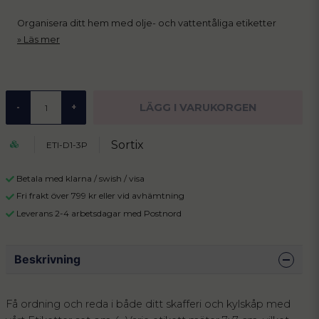
Organisera ditt hem med olje- och vattentåliga etiketter
Läs mer
LÄGG I VARUKORGEN
-
+
Sortix
ETI-D1-3P
Betala med klarna / swish / visa
Fri frakt över 799 kr eller vid avhämtning
Leverans 2-4 arbetsdagar med Postnord
Beskrivning
Få ordning och reda i både ditt skafferi och kylskåp med