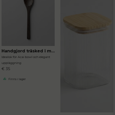
Handgjord träsked i mörkt trä
Idealisk för Acai bowl och elegant
uppläggning
€ 35
Finns i lager