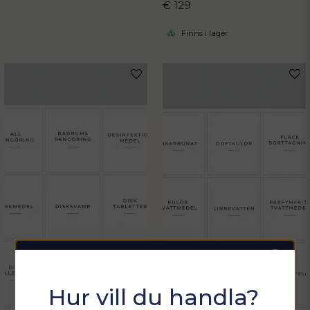
€ 129
Finns i lager
Sommarfixa med
Hur vill du handla?