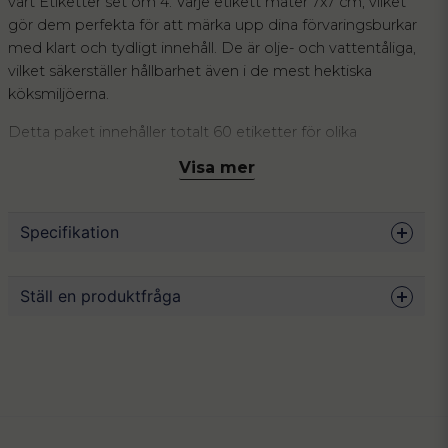
vårt Etiketter set om 4. Varje etikett mäter 7x7 cm, vilket
gör dem perfekta för att märka upp dina förvaringsburkar
med klart och tydligt innehåll. De är olje- och vattentåliga,
vilket säkerställer hållbarhet även i de mest hektiska
köksmiljöerna.
Detta paket innehåller totalt 60 etiketter för olika
kategorier: bakning, skafferi, torrvaror samt 24 stycken
Visa mer
bästföre-etiketter. Etiketterna är designade med en stilren
och enkel estetik som kompletterar ditt köks inredning.
Bläddra bland bilderna för att se de specifika kategorierna
Specifikation
som ingår.
Observera: Ej returrätt på etiketter.
Mått
7 x 7 cm
Ställ en produktfråga
Antal
12 stycken per ark
Material
Vinyl
question
Fråga oss något om denna produkten...
Färg
Vit, svart
Skötsel
Endast handdisk. Olje-och vattenresistent.