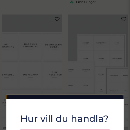
Finns i lager
Sommarfixa med
Hur vill du handla?
Sortix! 15% rabatt