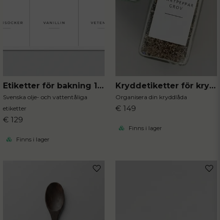
Etiketter för bakning 12st
Kryddetiketter för kryddburkar 30st
Svenska olje- och vattentåliga
Organisera din kryddlåda
€ 149
etiketter
€ 129
Finns i lager
Finns i lager