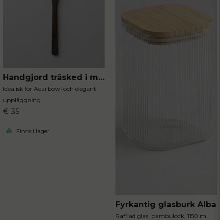
Handgjord träsked i mörkt trä
Idealisk för Acai bowl och elegant
uppläggning
€ 35
Finns i lager
Fyrkantig glasburk Alba
Räfflad glas, bambulock, 1150 ml