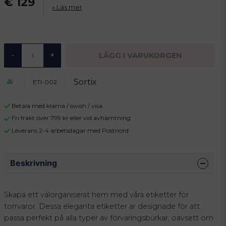
€ 129
Läs mer
LÄGG I VARUKORGEN
-
+
Sortix
ETI-002
Betala med klarna / swish / visa
Fri frakt över 799 kr eller vid avhämtning
Leverans 2-4 arbetsdagar med Postnord
Beskrivning
Skapa ett välorganiserat hem med våra etiketter för
torrvaror. Dessa eleganta etiketter är designade för att
passa perfekt på alla typer av förvaringsburkar, oavsett om