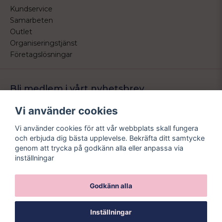
Kundservice
Samarbeten
Outlet
Organiseringstjänst
Företagslösningar
Bli medlem i vårt nyhetsbrev
Bli medlem i vårt nyhetsbrev och ta del av våra nyheter och
Vi använder cookies
erbjudande.
Vi använder cookies för att vår webbplats skall fungera
email
Mejladress
och erbjuda dig bästa upplevelse. Bekräfta ditt samtycke
Skicka
genom att trycka på godkänn alla eller anpassa via
inställningar
Godkänn alla
Inställningar