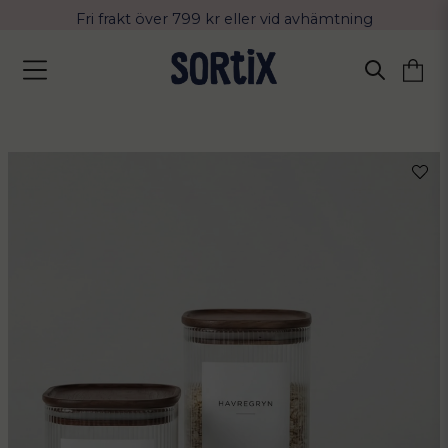
Fri frakt över 799 kr eller vid avhämtning
Leverans 2-4 arbetsdagar med Postnord