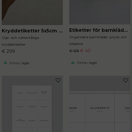
Etiketter för barnkläder 20st
Kryddetiketter 5x5cm 80st
Organisera barnkläder, prylar och
Olje- och vattentåliga
tillbehör
kryddetiketter
€ 40
€ 299
€ 129
Finns i lager
Finns i lager