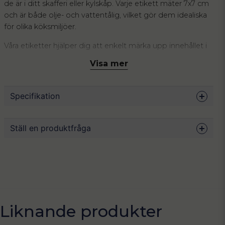
de är i ditt skafferi eller kylskåp. Varje etikett mäter 7x7 cm
och är både olje- och vattentålig, vilket gör dem idealiska
för olika köksmiljöer.
Våra etiketter hjälper dig att enkelt märka upp innehållet i
dina burkar, vilket underlättar både matlagning och inköp.
Visa mer
Setet kommer med 12 etiketter som täcker vanliga
torrvaror som quinoa, ris, och pasta. Etiketterna har en ren
och modern design med tydlig text, vilket gör dem både
Specifikation
praktiska och estetiskt tilltalande.
Observera att dessa etiketter inte omfattas av returrätt.
Mått
7 x 7 cm
Ställ en produktfråga
Antal
12 stycken per ark
Material
Vinyl
question
Fråga oss något om denna produkten...
Färg
Vit, svart
Skötsel
Endast handdisk. Olje-och vattenresistent.
name
Liknande produkter
Namn