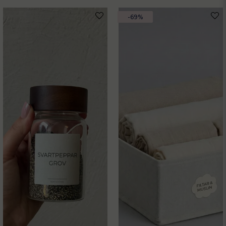
email
-69%
Mejladress
Ja, ni får publicera min fråga
Skicka fråga