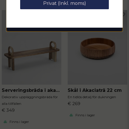
Privat (Inkl. moms)
email
Mejladress
Hämta kod
Serveringsbräda i akaciaträ
Skål i Akaciaträ 22 cm
Dekorativ uppläggningsbräda för
En tidlös detalj för dukningen
€ 269
alla tillfällen
€ 349
Finns i lager
Finns i lager