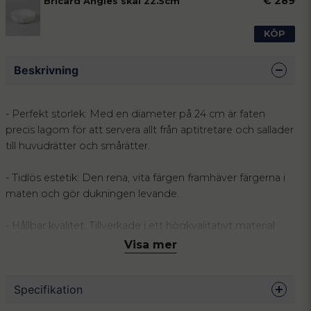
€ 289
Bricard Angles skål 22.5cm
KÖP
Beskrivning
- Perfekt storlek: Med en diameter på 24 cm är faten
precis lagom för att servera allt från aptitretare och sallader
till huvudrätter och smårätter.
- Tidlös estetik: Den rena, vita färgen framhäver färgerna i
maten och gör dukningen levande.
- Hållbar kvalitet: Tillverkade i ett högkvalitativt material
som är utformat för att tåla daglig användning, vilket
Visa mer
garanterar att de förblir en del av ditt hem under lång tid.
Specifikation
Detta praktiska 2-pack om 24 cm ger dig den
mångsidighet som ett organiserat hem kräver. Den vita,