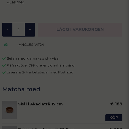
Läs mer
LÄGG I VARUKORGEN
-
+
ANGLES-VIT24
Betala med klarna / swish / visa
Fri frakt över 799 kr eller vid avhämtning
Leverans 2-4 arbetsdagar med Postnord
€ 189
Skål i Akaciaträ 15 cm
KÖP