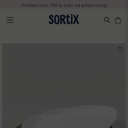
Fri frakt över 799 kr eller vid avhämtning
Leverans 2-4 arbetsdagar med Postnord