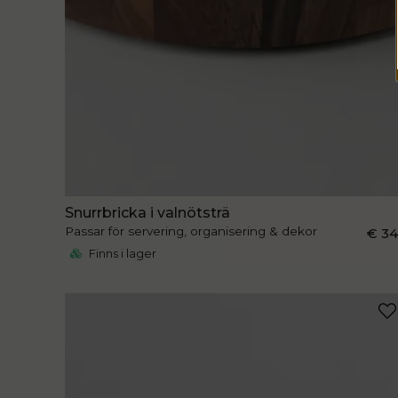
Snurrbricka i valnötsträ
Passar för servering, organisering & dekor
€ 3
Finns i lager