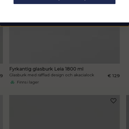
email
Mejladress
Hämta kod
Fyrkantig glasburk Leia 1800 ml
Glasburk med räfflad design och akacialock
49
€ 129
Finns i lager