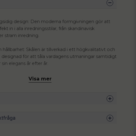
ngsidig design: Den moderna formgivningen gör att
ekt in i alla inredningsstilar, från skandinavisk
er stram inredning.
 hållbarhet: Skålen är tillverkad i ett högkvalitativt och
al, designad för att tåla vardagens utmaningar samtidigt
sin elegans år efter år.
: Med en diameter på 22,5 cm är den idealisk för allt
Visa mer
ispiga sallader och frukt till att agera förvaringsskål för
er en fast plats.
stetik: Enligt Sortix-filosofin "Sort, then Fix" är detta
edningsdetalj, utan en lösning som gör ditt hem mer
 7.5 cm
ktfråga
ackert.
in
kål är formgiven för dig som uppskattar detaljer. Med