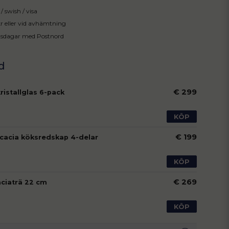
/ swish / visa
 kr eller vid avhämtning
tsdagar med Postnord
€ 299
kristallglas 6-pack
KÖP
€ 199
acacia köksredskap 4-delar
KÖP
€ 269
aciaträ 22 cm
KÖP