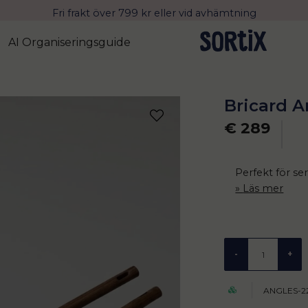
Fri frakt över 799 kr eller vid avhämtning
Leverans 2-4 arbetsdagar med Postnord
AI Organiseringsguide
Bricard A
€ 289
Perfekt för se
Läs mer
-
+
ANGLES-