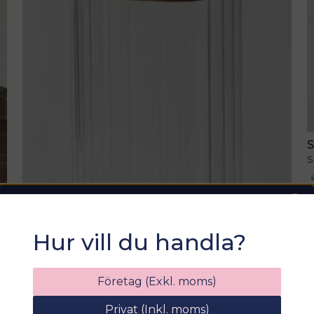
S
S
Sommarfixa med
Hur vill du handla?
Sortix! 15% rabatt
Ange din e-postadress nedan för att få en
Företag (Exkl. moms)
rabattkod på hela ditt köp
Privat (Inkl. moms)