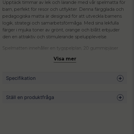
Upptäck timmar av lek och lärande med vår spelmatta för
barn, perfekt för resor och utflykter. Denna färgglada och
pedagogiska matta är designad för att utveckla barnens
logik, strategi och samarbetsförmåga. Med sina lekfulla
färger i mjuka toner av grönt, orange och blått erbjuder
den en attraktiv och stimulerande spelupplevelse.
Spelmatten innehåller en tygspelplan, 20 gummipjäser
och en tärning, allt förpackat i ett praktiskt fodral som gör
Visa mer
det enkelt att ta med överallt. Tillverkat i hållbart material
som är lätt att rengöra, är denna spelmatta idealisk för
både hemmet och på resande fot.
Specifikation
Perfekt för barn från 4 år, denna spelmatta uppmuntrar
social interaktion och problemlösning, och är ett modernt
Mått
36.5 x 36.5 cm
Ställ en produktfråga
alternativ till klassiska brädspel. Den kan enkelt vikas ihop
Material
Polyester, plast, gummi
och tar minimal plats i väskan, vilket gör den till det
Färg
Blå, grön, orange, vit
question
perfekta sällskapet för små och stora äventyr.
Fråga oss något om denna produkten...
Skötsel
Rengörs för hand vid behov.