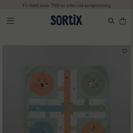
Fri frakt över 799 kr eller vid avhämtning
Leverans 2-4 arbetsdagar med Postnord