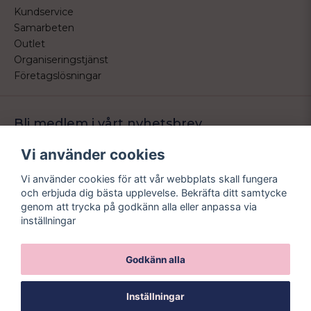
Kundservice
Samarbeten
Outlet
Organiseringstjänst
Företagslösningar
Bli medlem i vårt nyhetsbrev
Bli medlem i vårt nyhetsbrev och ta del av våra nyheter och
Vi använder cookies
erbjudande.
Vi använder cookies för att vår webbplats skall fungera
email
Mejladress
och erbjuda dig bästa upplevelse. Bekräfta ditt samtycke
Skicka
genom att trycka på godkänn alla eller anpassa via
inställningar
Godkänn alla
Inställningar