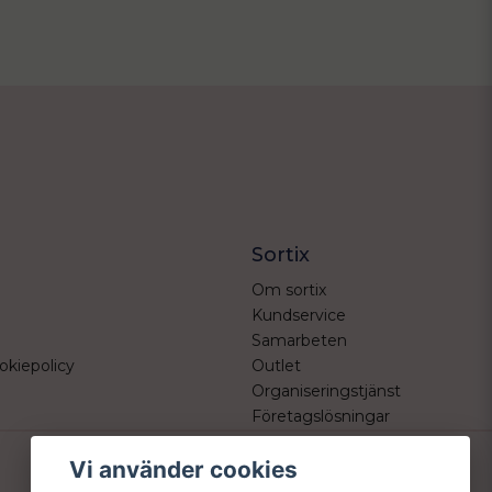
Sortix
Om sortix
Kundservice
Samarbeten
okiepolicy
Outlet
Organiseringstjänst
Företagslösningar
Vi använder cookies