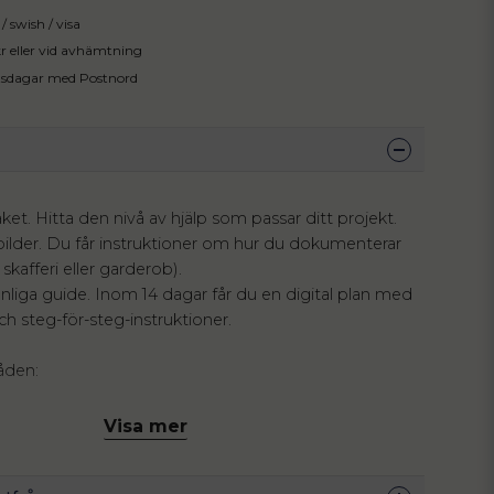
/ swish / visa
 kr eller vid avhämtning
tsdagar med Postnord
paket. Hitta den nivå av hjälp som passar ditt projekt.
 bilder. Du får instruktioner om hur du dokumenterar
 skafferi eller garderob).
nliga guide. Inom 14 dagar får du en digital plan med
h steg-för-steg-instruktioner.
åden:
åp
Visa mer