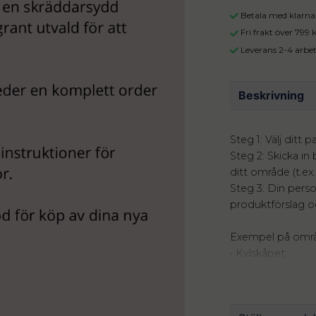
Betala med klarna 
Fri frakt över 799
Leverans 2-4 arbe
Beskrivning
Steg 1: Välj ditt 
Steg 2: Skicka in
ditt område (t.ex.
Steg 3: Din perso
produktförslag oc
Exempel på omr
• Kylskåpet
• Ett badrumssk
• En byrå
• Ett städskåp