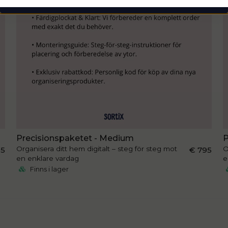
Precisionspaketet - Medium
P
Organisera ditt hem digitalt – steg för steg mot
O
95
€ 795
en enklare vardag
e
Finns i lager