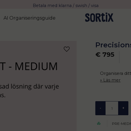
Fri frakt över 799 kr eller vid avhämtning
Leverans 2-4 arbetsdagar med Postnord
AI Organiseringsguide
Precisio
€ 795
Organisera dit
Läs mer
-
+
PRE-MED