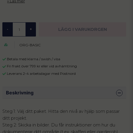
Läs mer
LÄGG I VARUKORGEN
-
+
ORG-BASIC
Betala med klarna / swish / visa
Fri frakt över 799 kr eller vid avhämtning
Leverans 2-4 arbetsdagar med Postnord
Beskrivning
Steg 1: Välj ditt paket. Hitta den nivå av hjälp som passar
ditt projekt.
Steg 2: Skicka in bilder. Du får instruktioner om hur du
dokumenterar ditt område (t.ex. skafferi eller garderob).