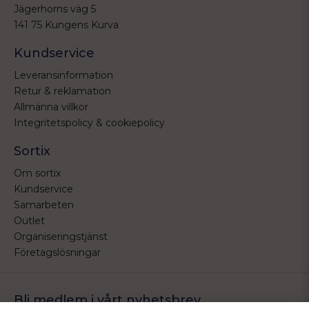
Jägerhorns väg 5
141 75 Kungens Kurva
Kundservice
Leveransinformation
Retur & reklamation
Allmänna villkor
Integritetspolicy & cookiepolicy
Sortix
Om sortix
Kundservice
Samarbeten
Outlet
Organiseringstjänst
Företagslösningar
Bli medlem i vårt nyhetsbrev