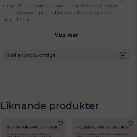
Steg 3: Din personliga guide. Inom 14 dagar får du en
digital plan med produktförslag och steg-för-steg-
instruktioner.
Exempel på områden:
Visa mer
• Kylskåpet
• Ett badrumsskåp
Ställ en produktfråga
• En byrå
• Ett städskåp
question
Fråga oss något om denna produkten...
I alla våra paket ingår två veckors uppföljning för att
säkerställa att lösningen fungerar i vardagen. Vi erbjuder
dessutom en kundnöjdhetsgaranti och gör gärna
justeringar utifrån dina önskemål.
name
Liknande produkter
Namn
email
Mejladress