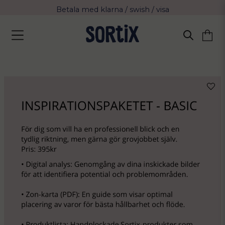
Fri frakt över 799 kr eller vid avhämtning
Leverans 2-4 arbetsdagar med Postnord