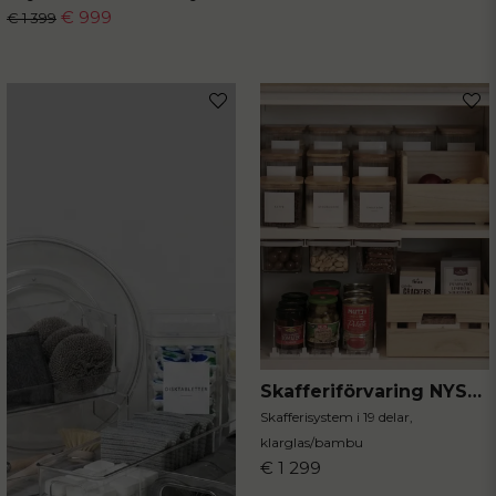
€ 999
€ 1 399
Skafferiförvaring NYSTART bambu
Skafferisystem i 19 delar,
klarglas/bambu
€ 1 299