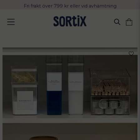
Fri frakt över 799 kr eller vid avhämtning
Leverans 2-4 arbetsdagar med Postnord