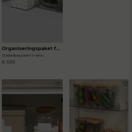
Organiseringspaket för städskåpet
Städskåpssystem 9-delar
€ 599