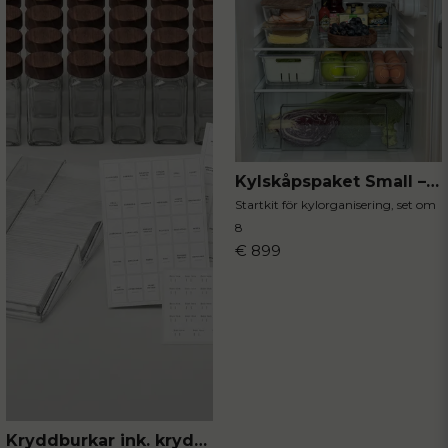
Ja, ni får publicera min fråga
Resultatet är ett tvättrum som fungerar för hela hushållet –
inte bara för den som “har koll”.
Ett organiserat tvättrum är inte bara en fråga om ordning,
utan om samarbete, tydlighet och en vardag som flyter
lite smidigare för alla.
Kylskåpspaket Small – Optimera ditt kylskåp
Skicka fråga
Startkit för kylorganisering, set om
8
€ 899
Kryddburkar ink. kryddställ