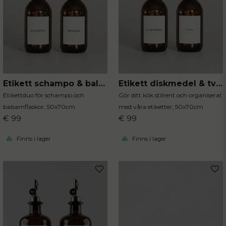
Etikett schampo & balsam 2-P
Etikett diskmedel & tvål 2-P
Etikettduo för schampo och
Gör ditt kök stilrent och organiserat
balsamflaskor, 50x70cm
med våra etiketter, 50x70cm
€ 99
€ 99
Finns i lager
Finns i lager