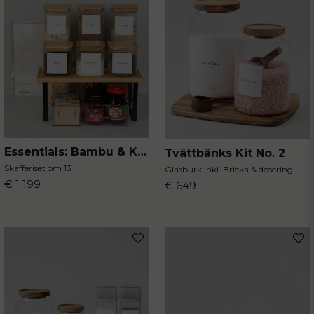
Ja, ni får publicera min fråga
Essentials: Bambu & Klarhet
Tvättbänks Kit No. 2
Skicka fråga
Skafferiset om 13
Glasburk inkl. Bricka & dosering
€ 1 199
€ 649