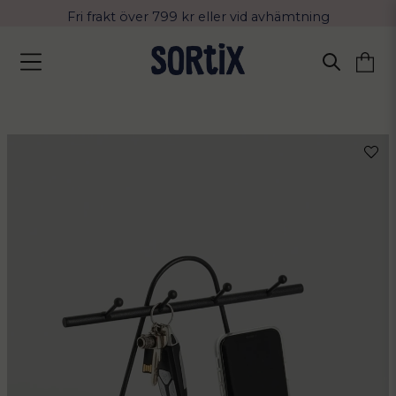
Fri frakt över 799 kr eller vid avhämtning
Leverans 2-4 arbetsdagar med Postnord