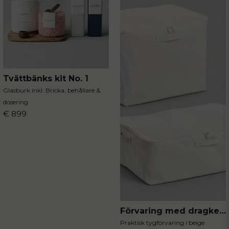
Tvättbänks kit No. 1
Glasburk inkl. Bricka, behållare &
dosering
€ 899
Förvaring med dragkedja
Praktisk tygförvaring i beige