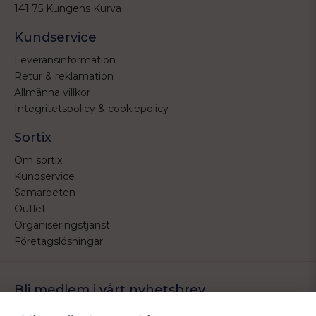
141 75 Kungens Kurva
Kundservice
Leveransinformation
Retur & reklamation
Allmänna villkor
Integritetspolicy & cookiepolicy
Sortix
Om sortix
Kundservice
Samarbeten
Outlet
Organiseringstjänst
Företagslösningar
Bli medlem i vårt nyhetsbrev
Bli medlem i vårt nyhetsbrev och ta del av våra nyheter och