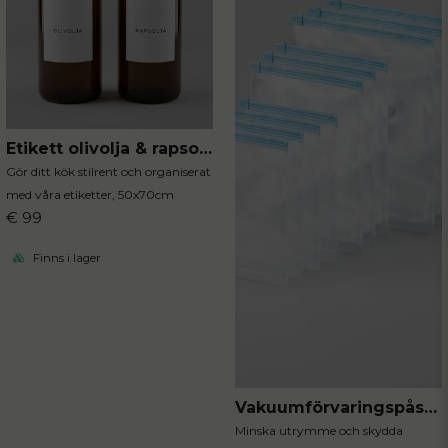
Etikett olivolja & rapsolja 2-P
Gör ditt kök stilrent och organiserat
med våra etiketter, 50x70cm
€ 99
Finns i lager
Vakuumförvaringspåsar för kläder 10st
Minska utrymme och skydda