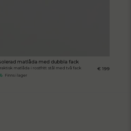
solerad matlåda med dubbla fack
raktisk matlåda i rostfritt stål med två fack
€ 199
Finns i lager