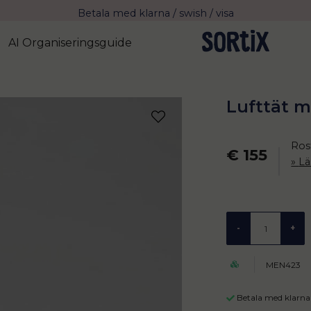
Fri frakt över 799 kr eller vid avhämtning
Leverans 2-4 arbetsdagar med Postnord
AI Organiseringsguide
Lufttät m
Rost
€ 155
Lä
-
+
MEN423
Betala med klarna 