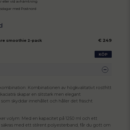
 kr eller vid avhämtning
tsdagar med Postnord
€ 249
re smoothie 2-pack
KÖP
lkombination: Kombinationen av högkvalitativt rostfritt
akaciaträ skapar en slitstark men elegant
 som skyddar innehållet och håller det fräscht
ker volym: Med en kapacitet på 1250 ml och ett
m säkras med ett stilrent polyesterband, får du gott om