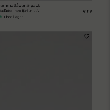
arnmatlådor 3-pack
atlådor med fjärilsmotiv
€ 119
Finns i lager