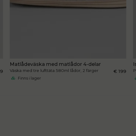
Matlådeväska med matlådor 4-delar
I
Väska med tre lufttäta 580ml lådor, 2 färger
P
49
€ 199
Finns i lager