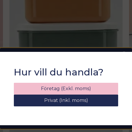
Sommarfixa med
Hur vill du handla?
Sortix! 15% rabatt
Ange din e-postadress nedan för att få en
Företag (Exkl. moms)
rabattkod på hela ditt köp
Privat (Inkl. moms)
email
Mejladress
Hämta kod