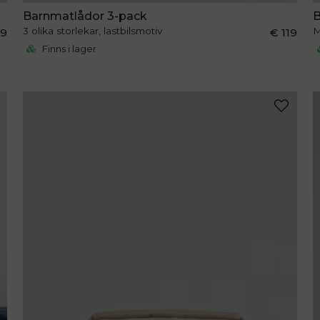
Barnmatlådor 3-pack
B
3 olika storlekar, lastbilsmotiv
M
49
€ 119
Finns i lager