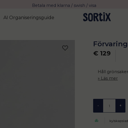
Fri frakt över 799 kr eller vid avhämtning
Leverans 2-4 arbetsdagar med Postnord
AI Organiseringsguide
Förvarin
€ 129
Håll grönsaker
Läs mer
-
+
kylskapsla