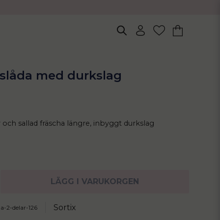
gslåda med durkslag
 och sallad fräscha längre, inbyggt durkslag
LÄGG I VARUKORGEN
Sortix
da-2-delar-126