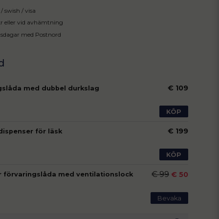
/ swish / visa
 kr eller vid avhämtning
tsdagar med Postnord
€ 109
gslåda med dubbel durkslag
KÖP
€ 199
dispenser för läsk
KÖP
€ 99
€ 50
r förvaringslåda med ventilationslock
Bevaka