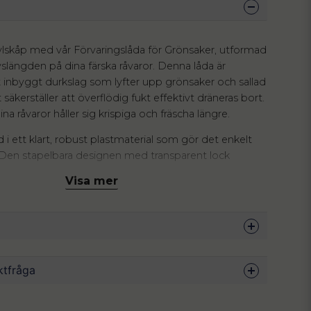
kylskåp med vår Förvaringslåda för Grönsaker, utformad
livslängden på dina färska råvaror. Denna låda är
 inbyggt durkslag som lyfter upp grönsaker och sallad
t säkerställer att överflödig fukt effektivt dräneras bort.
na råvaror håller sig krispiga och fräscha längre.
d i ett klart, robust plastmaterial som gör det enkelt
t. Den stapelbara designen med transparent lock
l överblick och hjälper dig att organisera kylen som
Visa mer
 frukt och grönsaker direkt i durkslaget och placera det
r en smidig och tidsbesparande process.
a grönsaker är denna låda en mångsidig hjälte i
ov kan du enkelt ta bort innerkorgen och använda
 organisera mejerivaror, torrmat eller till och med
ktfråga
 badrummet.
22.5 x 17.5 x 10 cm
örvaringslåda och upplev en renare, mer organiserad kyl!
BPA-fri plast