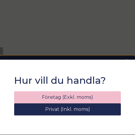
Fråga oss någ
Skötsel
name
Namn
Ja, ni får p
Sommarfixa med
Hur vill du handla?
Sortix! 15% rabatt
Ange din e-postadress nedan för att få en
Företag (Exkl. moms)
rabattkod på hela ditt köp
Privat (Inkl. moms)
email
Mejladress
Hämta kod