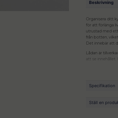
Beskrivning
Organisera ditt 
för att förlänga 
utrustad med ett
från botten, vilke
Det innebär att di
Lådan är tillverka
att se innehålle
möjliggör maxima
ett proffs. Skölj
sedan i lådan fö
Specifikation
Utöver att förvar
hemmet. Vid beh
Mått
behållaren för att
Ställ en produ
hygienartiklar i
Mått
Investera i vår f
Material
question