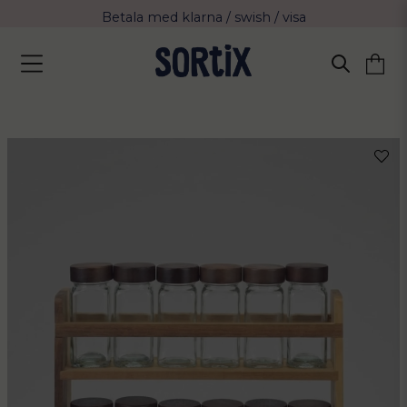
Betala med klarna / swish / visa
Fri frakt över 799 kr eller vid avhämtning
Leverans 2-4 arbetsdagar med Postnord