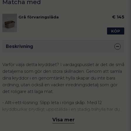
€ 145
Grå förvaringslåda
KÖP
Beskrivning
Varför välja detta kryddset? I vardagspusslet är det de små
detaljerna som gör den stora skillnaden. Genom att samla
dina kryddor i en genomtänkt hylla skapar du inte bara
ordning, utan också en vacker inredningsdetalj som gör
det roligare att laga mat.
- Allt-i-ett-lösning: Slipp leta i röriga skåp. Med 12
kryddburkar prydligt uppställda i en stadig trähylla har du
alltid dina favoritsmaker nära till hands.
Visa mer
- Personlig organisering: Med de 60 medföljande