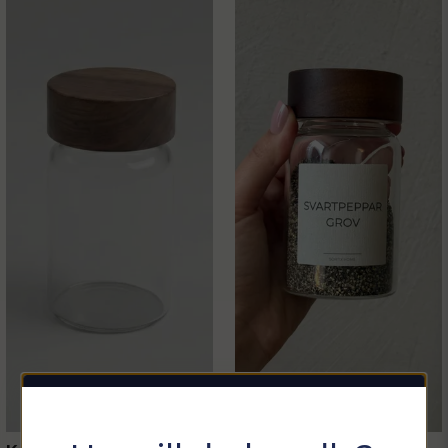
din väggtyp och den vikt hyllan kommer att belastas
Ja, ni får publicera min fråga
med.
Om du är osäker rekommenderar vi att du rådfrågar
en fackhandel eller byggvaruhus, så att du får en
infästning som passar just dina förutsättningar.
Med vänlig hälsning,
Team Sortix
Skicka fråga
Sommarfixa med