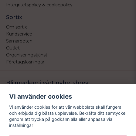
Integritetspolicy & cookiepolicy
Sortix
Om sortix
Kundservice
Samarbeten
Outlet
Organiseringstjänst
Företagslösningar
Bli medlem i vårt nyhetsbrev
Bli medlem i vårt nyhetsbrev och ta del av våra nyheter och
Vi använder cookies
erbjudande.
Vi använder cookies för att vår webbplats skall fungera
email
Mejladress
och erbjuda dig bästa upplevelse. Bekräfta ditt samtycke
Skicka
genom att trycka på godkänn alla eller anpassa via
inställningar