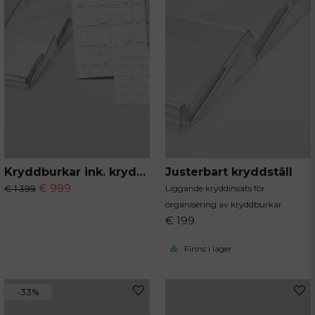
Kryddburkar ink. kryddställ
Justerbart kryddställ
€ 999
€ 1 399
Liggande kryddinsats för
organisering av kryddburkar
€ 199
Finns i lager
-33%