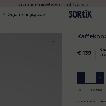
Leverans 2-4 arbetsdagar med Postnord
AI Organiseringsguide
Kaffekop
Ker
€ 139
L
-
+
7932362
Betala med klarna 