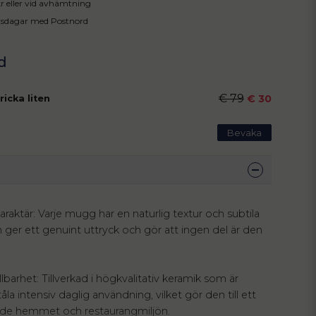
 kr eller vid avhämtning
tsdagar med Postnord
€ 79
€ 30
ricka liten
Bevaka
araktär: Varje mugg har en naturlig textur och subtila
m ger ett genuint uttryck och gör att ingen del är den
llbarhet: Tillverkad i högkvalitativ keramik som är
åla intensiv daglig användning, vilket gör den till ett
 både hemmet och restaurangmiljön.