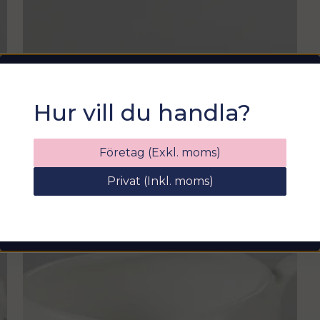
kaffepaus till e
konstruktionen sä
Det är en lösnin
vacker vardagslog
privatpersonen 
Sommarfixa med
hantverksdesign o
Hur vill du handla?
tillfällen och fr
Sortix! 15% rabatt
texturen och fina
förstärker känsla
Ange din e-postadress nedan för att få en
Företag (Exkl. moms)
rabattkod på hela ditt köp
Privat (Inkl. moms)
email
Mejladress
Hämta kod