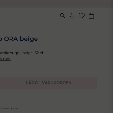
p ORA beige
amikmugg i beige, 32 cl
äs mer
LÄGG I VARUKORGEN
/ swish / visa