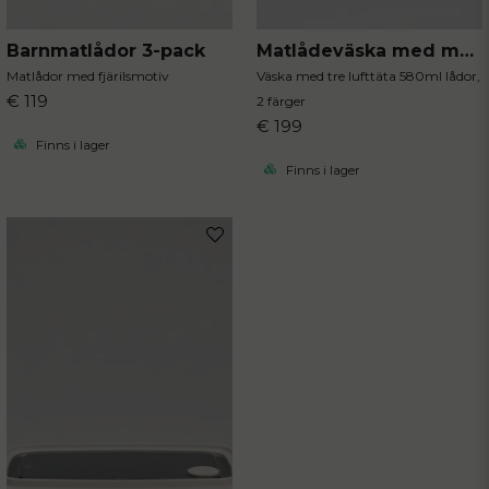
Barnmatlådor 3-pack
Matlådeväska med matlådor 4-delar
Matlådor med fjärilsmotiv
Väska med tre lufttäta 580ml lådor,
€ 119
2 färger
€ 199
Finns i lager
Finns i lager