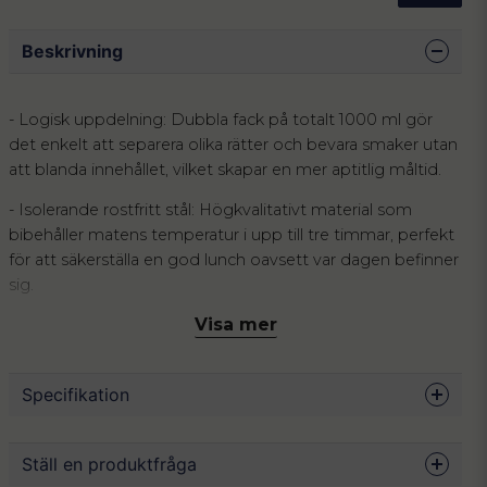
Beskrivning
- Logisk uppdelning: Dubbla fack på totalt 1000 ml gör
det enkelt att separera olika rätter och bevara smaker utan
att blanda innehållet, vilket skapar en mer aptitlig måltid.
- Isolerande rostfritt stål: Högkvalitativt material som
bibehåller matens temperatur i upp till tre timmar, perfekt
för att säkerställa en god lunch oavsett var dagen befinner
sig.
Visa mer
- Läckagesäker konstruktion: Lufttäta lock med robusta
låsklämmor ger en trygg förvaring som eliminerar risken
för spill i väskan under dagens alla förflyttningar.
Specifikation
Många känner igen stressen av en läckande matlåda i
väskan eller besvikelsen när lunchen hunnit bli kall innan
Mått
14 x 19 x 10 cm
Ställ en produktfråga
rasten ens har börjat. När maten blandas och tappar sin