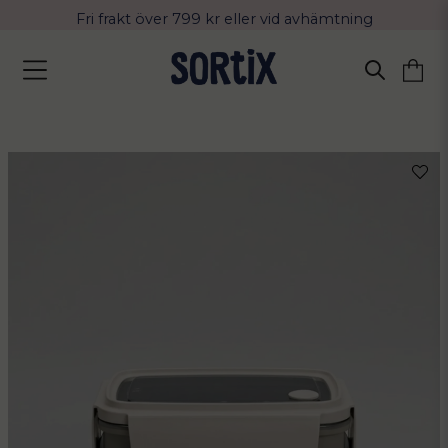
Fri frakt över 799 kr eller vid avhämtning
Leverans 2-4 arbetsdagar med Postnord