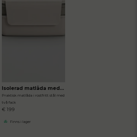
Isolerad matlåda med dubbla fack
Praktisk matlåda i rostfritt stål med
två fack
€ 199
Finns i lager