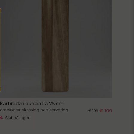
Skicka fråga
kärbräda i akaciaträ 75 cm
ombinerar skärning och servering
€ 100
€ 199
Slut på lager