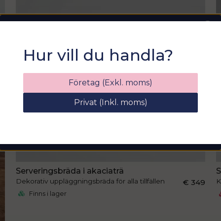
Sommarfixa med
Hur vill du handla?
Sortix! 15% rabatt
Ange din e-postadress nedan för att få en
Företag (Exkl. moms)
rabattkod på hela ditt köp
Privat (Inkl. moms)
email
Mejladress
Hämta kod
Serveringsbräda i akaciaträ
S
Dekorativ uppläggningsbräda för alla tillfällen
K
€ 349
Finns i lager