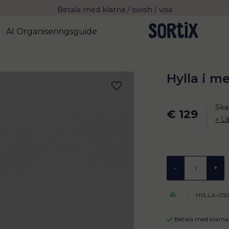
Betala med klarna / swish / visa
Fri frakt över 799 kr eller vid avhämtning
AI Organiseringsguide
Leverans 2-4 arbetsdagar med Postnord
Hylla i m
Ska
€ 129
L
-
+
HYLLA-01
Betala med klarna 