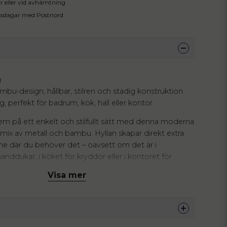
 kr eller vid avhämtning
tsdagar med Postnord
g
ambu-design, hållbar, stilren och stadig konstruktion
ng, perfekt för badrum, kök, hall eller kontor
hem på ett enkelt och stilfullt sätt med denna moderna
t mix av metall och bambu. Hyllan skapar direkt extra
e där du behöver det – oavsett om det är i
ddukar, i köket för kryddor eller i kontoret för
åsaker. Den levereras helt färdigmonterad, vilket
Visa mer
lipper verktyg och tidskrävande montering. De två
terna ger stabilitet och gör hyllan trygg även för
 andra känsliga föremål. En praktisk och dekorativ
g för hela hemmet.