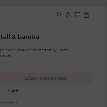
etall & bambu
pa mer plats i skåpet med en hyllinsats
äs mer
LÄGG I VARUKORGEN
Sortix
0
/ swish / visa