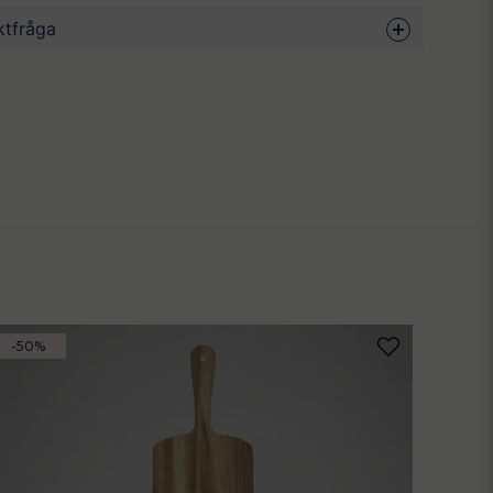
x 15.5 x 15.5 cm
ktfråga
mbu, metall
rt, trä
ot om denna produkten...
görs bäst med fuktig handduk vid behov.
email
Mejladress
ublicera min fråga
-50%