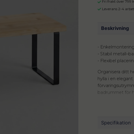
Fri frakt över 799
Leverans 2-4 arbe
Beskrivning
- Enkelmonterin
- Stabil metall–b
- Flexibel placeri
Organisera ditt 
hylla i en elegan
förvaringsutrymm
badrummet för han
ordning bland sm
innebär att du s
robusta metallföt
ömtåliga glas och
Specifikation
förvaringslösnin