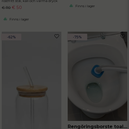
rostfritt stål, kall och varma dryck
Finns i lager
€ 50
€ 110
Finns i lager
-62%
-75%
Rengöringsborste toalett med engångssvampar