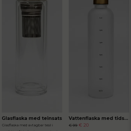
Skicka fråga
Glasflaska med teinsats
Vattenflaska med tidsmarkör
€ 20
Glasflaska med avtagbar tesil i
€ 99