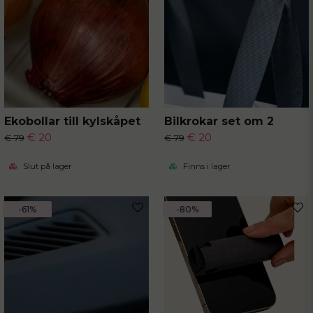
Ekobollar till kylskåpet
Bilkrokar set om 2
€ 20
€ 20
€ 79
€ 79
Slut på lager
Finns i lager
-61%
-80%