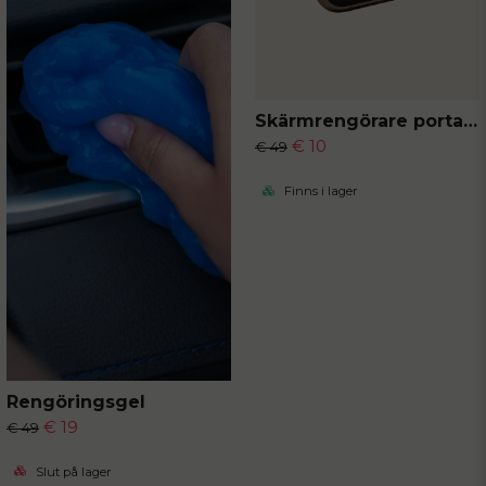
Skärmrengörare portabel
€ 10
€ 49
Finns i lager
Rengöringsgel
€ 19
€ 49
Slut på lager