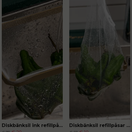
Diskbänksil ink refillpåsar 50-pack
Diskbänksil refillpåsar 50-pack