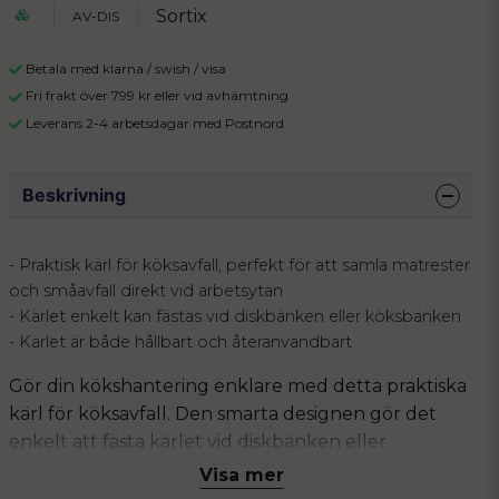
Sortix
AV-DIS
Betala med klarna / swish / visa
Fri frakt över 799 kr eller vid avhämtning
Leverans 2-4 arbetsdagar med Postnord
Beskrivning
- Praktisk kärl för köksavfall, perfekt för att samla matrester
och småavfall direkt vid arbetsytan
- Kärlet enkelt kan fästas vid diskbänken eller köksbänken
- Kärlet är både hållbart och återanvändbart
Gör din kökshantering enklare med detta praktiska
kärl för köksavfall. Den smarta designen gör det
enkelt att fästa kärlet vid diskbänken eller
köksbänken, vilket sparar plats och håller din
Visa mer
köksmiljö ren och prydlig. Kärlet är hållbart och