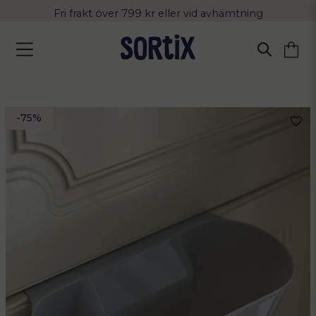
Fri frakt över 799 kr eller vid avhämtning
Leverans 2-4 arbetsdagar med Postnord
-
75
%