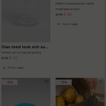
Effektiv toalettborste med 8
engångssvampar
€ 20
€ 79
Finns i lager
Glas med lock och sugrör
Perfekt att ta med på språng
€ 30
€ 79
Finns i lager
-21%
-75%