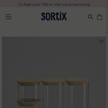
Fri frakt över 799 kr eller vid avhämtning
Leverans 2-4 arbetsdagar med Postnord