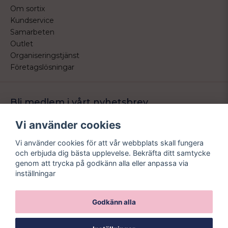
Om sortix
Kundservice
Samarbeten
Outlet
Organiseringstjänst
Företagslösningar
Bli medlem i vårt nyhetsbrev
Bli medlem i vårt nyhetsbrev och ta del av våra nyheter och
Vi använder cookies
erbjudande.
Vi använder cookies för att vår webbplats skall fungera
email
Mejladress
och erbjuda dig bästa upplevelse. Bekräfta ditt samtycke
Skicka
genom att trycka på godkänn alla eller anpassa via
inställningar
Godkänn alla