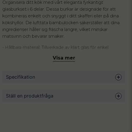
Organisera ditt kök med vårt eleganta fyrkantigt
glasburkset i 6 delar. Dessa burkar är designade för att
kombineras enkelt och snyggt i ditt skafferi eller på dina
kökshyllor. De lufttäta bambulocken säkerställer att dina
ingredienser håller sig fräscha längre, vilket minskar
matsvinn och bevarar smaker.
- Hållbara material: Tillverkade av klart glas för enkel
överblick och naturliga bambulock för en miljövänlig
Visa mer
touch.
- Multifunktionell förvaring: Idealisk för torrvaror som
pasta, ris, nötter och kryddor.
Specifikation
- Stapelbara: Det fyrkantiga formatet sparar plats och gör
det enkelt att organisera.
Mått
Liten 9.5 x 11 x 11 cm, mellan 14 x 11 x 11 cm,
Ställ en produktfråga
Med Sortix glasburkset får du inte bara en praktisk
stor 28 x 11 x 11 cm
förvaringslösning utan också ett stilfullt inslag i ditt hem.
Antal
Liten 3 st 9.5 cm, mellan 2 st 14 cm, stor 1 st 28
question
Perfekt för den som vill kombinera funktion med
Fråga oss något om denna produkten...
cm
skandinavisk estetik.
Volym
600 ml, 950 ml, 2150 ml