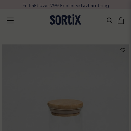
Fri frakt över 799 kr eller vid avhämtning
Leverans 2-4 arbetsdagar med Postnord