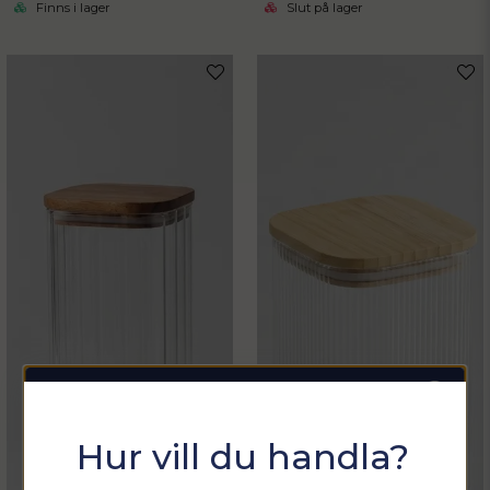
Finns i lager
Slut på lager
Sommarfixa med
Hur vill du handla?
Sortix! 15% rabatt