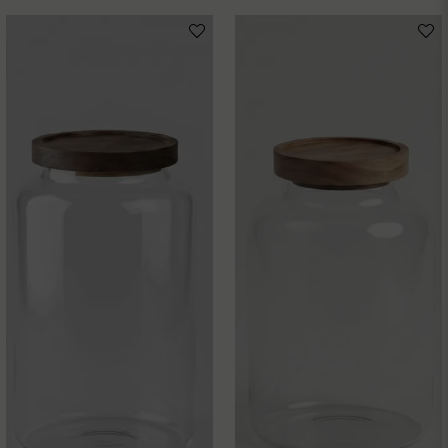
email
Mejladress
Ja, ni får publicera min fråga
Skicka fråga