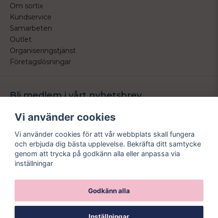
Om sortix
Kundservice
Samarbeten
Outlet
Organiseringstjänst
Företagslösningar
Bli medlem i vårt nyhetsbrev
Bli medlem i vårt nyhetsbrev och ta del av våra nyheter och
Vi använder cookies
erbjudande.
Vi använder cookies för att vår webbplats skall fungera
email
Mejladress
och erbjuda dig bästa upplevelse. Bekräfta ditt samtycke
Skicka
genom att trycka på godkänn alla eller anpassa via
inställningar
Godkänn alla
Inställningar