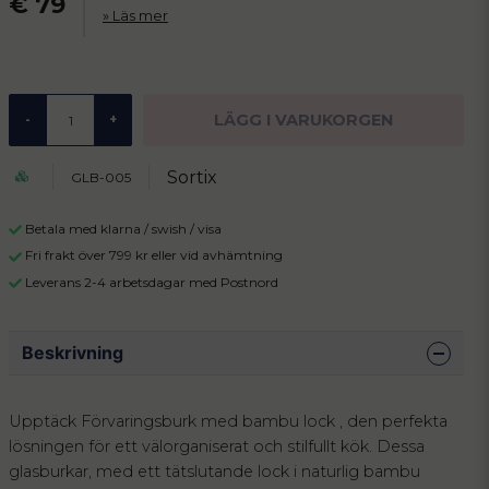
€ 79
Läs mer
LÄGG I VARUKORGEN
-
+
Sortix
GLB-005
Betala med klarna / swish / visa
Fri frakt över 799 kr eller vid avhämtning
Leverans 2-4 arbetsdagar med Postnord
Beskrivning
Upptäck Förvaringsburk med bambu lock , den perfekta
lösningen för ett välorganiserat och stilfullt kök. Dessa
glasburkar, med ett tätslutande lock i naturlig bambu