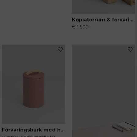
Kopiatorrum & förvaring
€ 1 599
Förvaringsburk med handtag mocca
Rymmer 1300ml, metall & trä