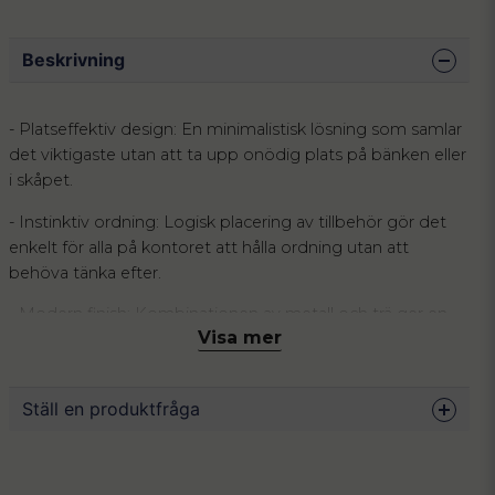
Beskrivning
- Platseffektiv design: En minimalistisk lösning som samlar
det viktigaste utan att ta upp onödig plats på bänken eller
i skåpet.
- Instinktiv ordning: Logisk placering av tillbehör gör det
enkelt för alla på kontoret att hålla ordning utan att
behöva tänka efter.
- Modern finish: Kombinationen av metall och trä ger en
Visa mer
estetisk uppgradering till pentryt som känns både fräsch
och tidlös.
Även den minsta kaffehörna förtjänar ett system som
Ställ en produktfråga
fungerar, men ofta blir de begränsade ytorna de mest
svårorganiserade. När kaffebryggaren trängs med lösa
question
Fråga oss något om denna produkten...
sockerpåsar och teskedar på en liten bänk uppstår snabbt