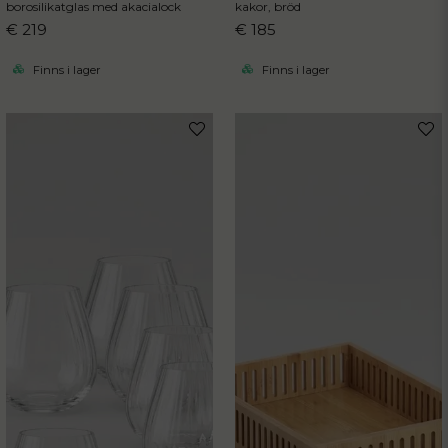
borosilikatglas med akacialock
kakor, bröd
€ 219
€ 185
Finns i lager
Finns i lager