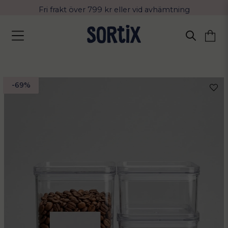
Fri frakt över 799 kr eller vid avhämtning
Leverans 2-4 arbetsdagar med Postnord
-
69
%