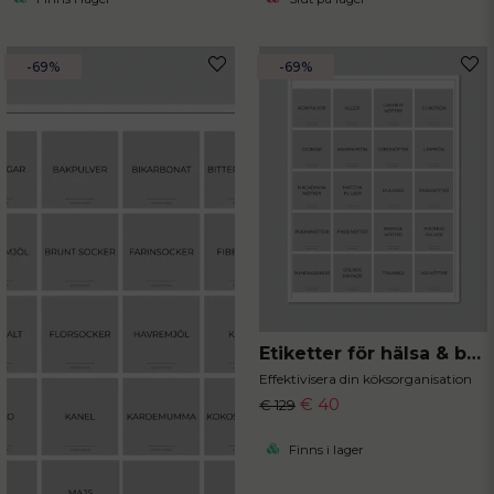
-69%
-69%
Etiketter för hälsa & boost 20st 5x5 cm
Effektivisera din köksorganisation
€ 40
€ 129
Finns i lager