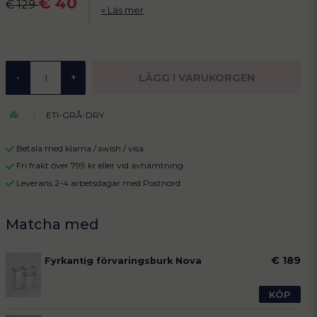
€ 40
€ 129
Läs mer
LÄGG I VARUKORGEN
-
+
ETI-GRÅ-DRY
Betala med klarna / swish / visa
Fri frakt över 799 kr eller vid avhämtning
Leverans 2-4 arbetsdagar med Postnord
€ 189
Fyrkantig förvaringsburk Nova
KÖP