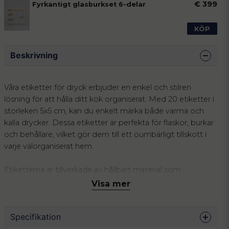
€ 399
Fyrkantigt glasburkset 6-delar
KÖP
Beskrivning
Våra etiketter för dryck erbjuder en enkel och stilren
lösning för att hålla ditt kök organiserat. Med 20 etiketter i
storleken 5x5 cm, kan du enkelt märka både varma och
kalla drycker. Dessa etiketter är perfekta för flaskor, burkar
och behållare, vilket gör dem till ett oumbärligt tillskott i
varje välorganiserat hem.
Etiketterna är tillverkade av hållbart material som
säkerställer att de håller sig på plats och behåller sin
Visa mer
kvalitet över tid. Oavsett om du vill märka dina
hemmagjorda safter, te eller kaffe, är dessa etiketter
Specifikation
designade för att passa alla behov.