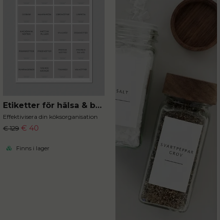
Etiketter för hälsa & boost 20st 5x5 cm
Effektivisera din köksorganisation
€ 40
€ 129
Finns i lager