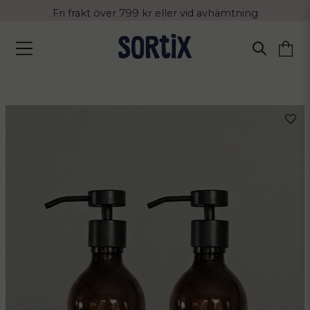
Fri frakt över 799 kr eller vid avhämtning
Leverans 2-4 arbetsdagar med Postnord