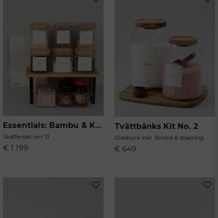
Mejladress
Ja, ni får publicera min fråga
Essentials: Bambu & Klarhet
Tvättbänks Kit No. 2
Skicka fråga
Skafferiset om 13
Glasburk inkl. Bricka & dosering
€ 1 199
€ 649