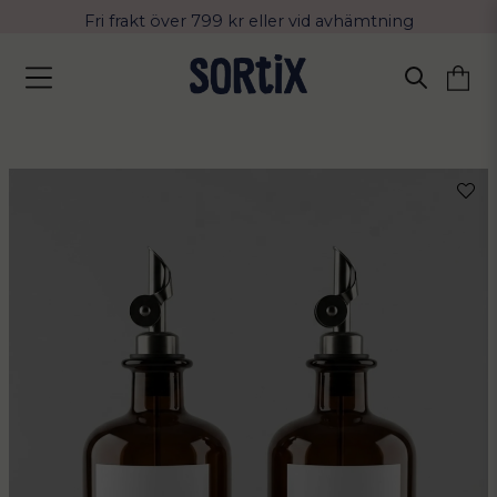
Fri frakt över 799 kr eller vid avhämtning
Leverans 2-4 arbetsdagar med Postnord