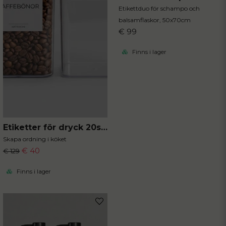
Etikettduo för schampo och
balsamflaskor, 50x70cm
€ 99
Finns i lager
Etiketter för dryck 20st 5x5 cm
Skapa ordning i köket
€ 40
€ 129
Finns i lager