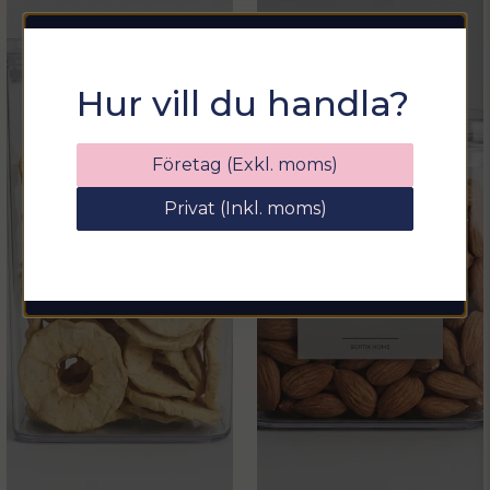
Sommarfixa med
Hur vill du handla?
Sortix! 15% rabatt
Ange din e-postadress nedan för att få en
Företag (Exkl. moms)
rabattkod på hela ditt köp
Privat (Inkl. moms)
email
Mejladress
Hämta kod