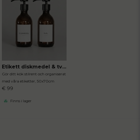
Etikett diskmedel & tvål 2-P
Gör ditt kök stilrent och organiserat
med våra etiketter, 50x70cm
€ 99
Finns i lager