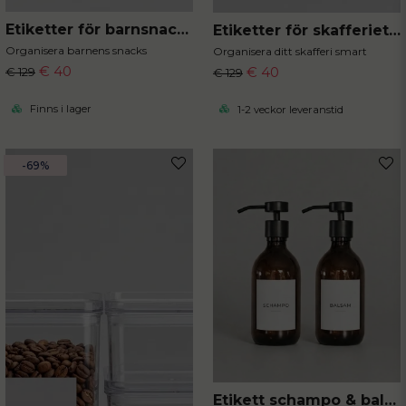
Etiketter för barnsnacks 20 st 5x5 cm
Etiketter för skafferiet 40st 5x5 cm
Organisera barnens snacks
Organisera ditt skafferi smart
€ 40
€ 40
€ 129
€ 129
Finns i lager
1-2 veckor leveranstid
-69%
Etikett schampo & balsam 2-P