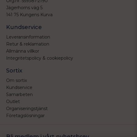
Org.nr: 559381-2190
Jägerhorns väg 5
141 75 Kungens Kurva
Kundservice
Leveransinformation
Retur & reklamation
Allmänna villkor
Integritetspolicy & cookiepolicy
Sortix
Om sortix
Kundservice
Samarbeten
Outlet
Organiseringstjänst
Företagslösningar
Bli medlem i vårt nyhetsbrev