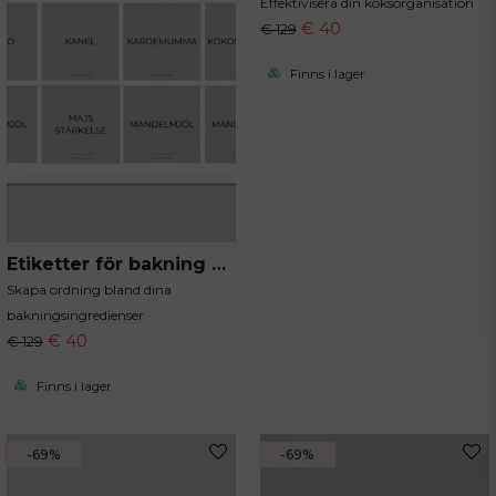
Effektivisera din köksorganisation
€ 40
€ 129
Finns i lager
Etiketter för bakning 40st 5x5 cm
Skapa ordning bland dina
bakningsingredienser
€ 40
€ 129
Finns i lager
-69%
-69%