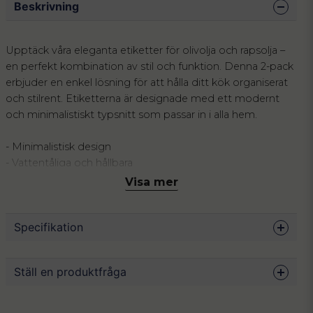
Beskrivning
Upptäck våra eleganta etiketter för olivolja och rapsolja –
en perfekt kombination av stil och funktion. Denna 2-pack
erbjuder en enkel lösning för att hålla ditt kök organiserat
och stilrent. Etiketterna är designade med ett modernt
och minimalistiskt typsnitt som passar in i alla hem.
- Minimalistisk design
- Vattentåliga och hållbara
- Lätt att applicera och ta bort
Visa mer
Etiketterna är tillverkade av högkvalitativt material som tål
fukt och är enkla att applicera på både plast- och
Specifikation
glasbehållare. Dessa etiketter är perfekta för dig som vill
ha en stilren och organiserad yta utan att kompromissa
Mått
50 x 70 cm
med funktionalitet.
Ställ en produktfråga
Material
Termiskt syntetpapper
Genom att använda våra etiketter kan du enkelt identifiera
Skötsel
Vatten- och oljeresistent
question
och skilja mellan olika produkter, vilket sparar tid och