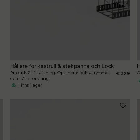
Hållare för kastrull & stekpanna och Lock
H
Praktisk 2-i-1-ställning. Optimerar köksutrymmet
O
€ 329
och håller ordning.
Finns i lager