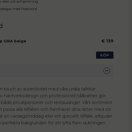
 kr eller vid avhämtning
tsdagar med Postnord
€ 139
p ORA beige
KÖP
 touch av autenticitet med våra unika tallrikar.
 hantverksdesign och professionell hållbarhet gör
r både privatpersoner och restauranger. Vårt sortiment
t passa alla tillfällen och framhäver dina rätter med stil.
 en vardagsmiddag eller ett speciellt tillfälle, erbjuder
en perfekta bakgrunden för att lyfta fram dukningen.