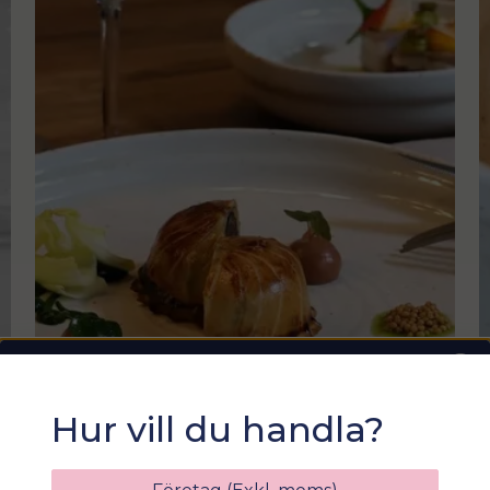
Sommarfixa med
Hur vill du handla?
Sortix! 15% rabatt
Ange din e-postadress nedan för att få en