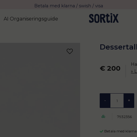
Fri frakt över 799 kr eller vid avhämtning
Leverans 2-4 arbetsdagar med Postnord
AI Organiseringsguide
Dessertal
Ha
€ 200
L
-
+
7932356
Betala med klarna 