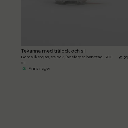
Tekanna med trälock och sil
Borosilikatglas, trälock, jadefärgat handtag, 300
€ 2
ml
Finns i lager