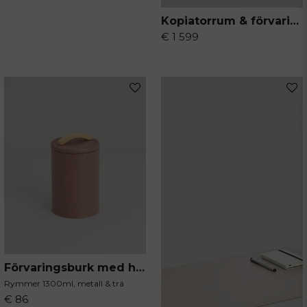
Kopiatorrum & förvaring
€ 1 599
Förvaringsburk med handtag mocca
Rymmer 1300ml, metall & trä
€ 86