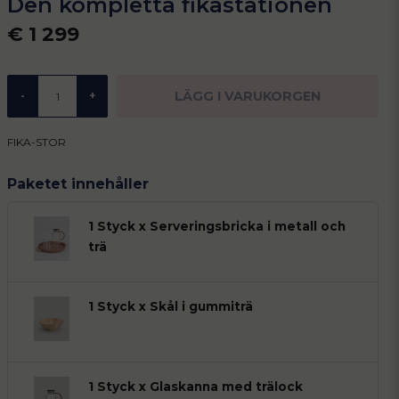
Den kompletta fikastationen
€ 1 299
LÄGG I VARUKORGEN
-
+
FIKA-STOR
Paketet innehåller
1 Styck x Serveringsbricka i metall och
trä
1 Styck x Skål i gummiträ
1 Styck x Glaskanna med trälock