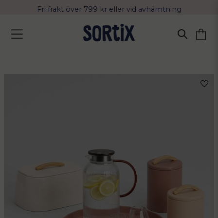
Fri frakt över 799 kr eller vid avhämtning
Leverans 2-4 arbetsdagar med Postnord