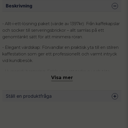
Beskrivning
- Allt-i-ett-lösning paket (värde av 1397kr): Från kaffekapslar
och socker till serveringsbrickor – allt samlas på ett
genomtänkt sätt för att minimera röran.
- Elegant värdskap: Förvandlar en praktisk yta till en stilren
kaffestation som ger ett professionellt och varmt intryck
vid kundbesök.
- Hygienisk hantering: Enkla ytor att torka av och täta
Visa mer
burkar som håller kaffe, te och kakor fräscha betydligt
längre.
Fikarummet är kontorets hjärta, men öppna förpackningar,
Ställ en produktfråga
smuliga hyllor och röriga teaskar skapar ofta ett stökigt
intryck som drar ner helhetsupplevelsen för både anställda
question
Fråga oss något om denna produkten...
och gäster. En oorganiserad pausyta reflekterar sällan
företagets faktiska ambitioner och kan istället bli en källa