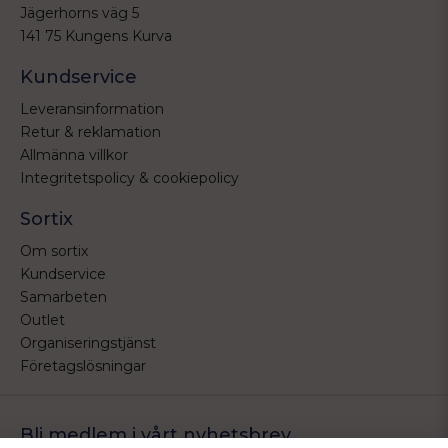
Jägerhorns väg 5
141 75 Kungens Kurva
Kundservice
Leveransinformation
Retur & reklamation
Allmänna villkor
Integritetspolicy & cookiepolicy
Sortix
Om sortix
Kundservice
Samarbeten
Outlet
Organiseringstjänst
Företagslösningar
Bli medlem i vårt nyhetsbrev