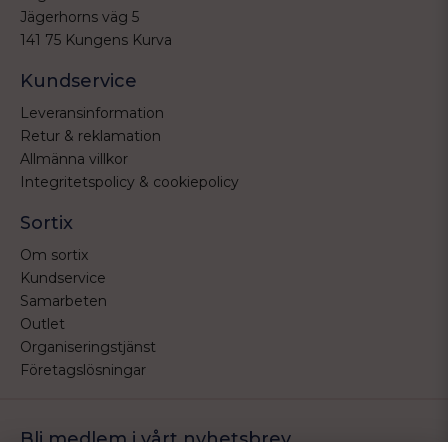
Jägerhorns väg 5
141 75 Kungens Kurva
Kundservice
Leveransinformation
Retur & reklamation
Allmänna villkor
Integritetspolicy & cookiepolicy
Sortix
Om sortix
Kundservice
Samarbeten
Outlet
Organiseringstjänst
Företagslösningar
Bli medlem i vårt nyhetsbrev