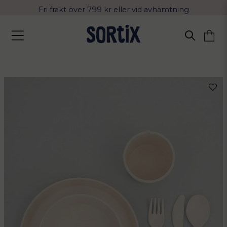
Fri frakt över 799 kr eller vid avhämtning
Leverans 2-4 arbetsdagar med Postnord