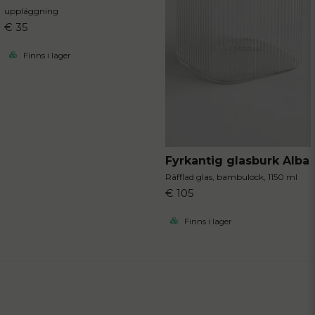
uppläggning
€ 35
Finns i lager
Fyrkantig glasburk Alba
Räfflad glas, bambulock, 1150 ml
€ 105
Finns i lager