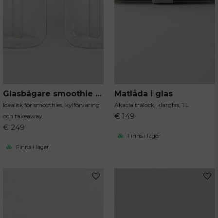
Glasbägare smoothie 2-pack
Matlåda i glas
Idealisk för smoothies, kylförvaring
Akacia trälock, klarglas, 1 L
€ 149
och takeaway
€ 249
Finns i lager
Finns i lager