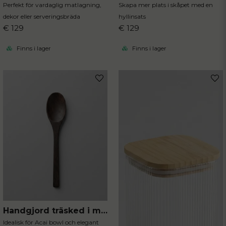
Perfekt för vardaglig matlagning,
Skapa mer plats i skåpet med en
dekor eller serveringsbräda
hyllinsats
€ 129
€ 129
Finns i lager
Finns i lager
Handgjord träsked i mörkt trä
Idealisk för Acai bowl och elegant