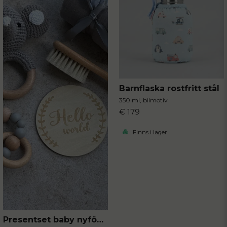
Ja, ni får publicera min fråga
Barnflaska rostfritt stål
Skicka fråga
350 ml, bilmotiv
€ 179
Finns i lager
Presentset baby nyfödd