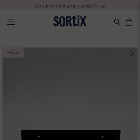
Fri frakt över 799 kr eller vid avhämtning
Leverans 2-4 arbetsdagar med Postnord
-
40
%