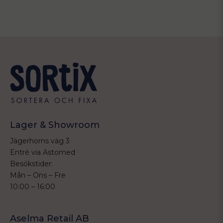
email
Mejladress
Ja, ni får publicera min fråga
Lager & Showroom
Jägerhorns väg 3
Entré via Astomed
Skicka fråga
Besökstider:
Mån – Ons – Fre
10:00 – 16:00
Aselma Retail AB