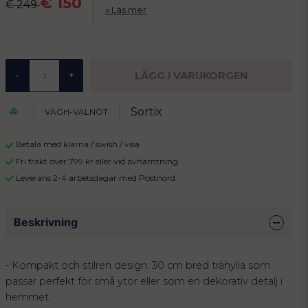
€ 150
€ 249
Läs mer
LÄGG I VARUKORGEN
-
+
Sortix
VÄGH-VALNÖT
Betala med klarna / swish / visa
Fri frakt över 799 kr eller vid avhämtning
Leverans 2-4 arbetsdagar med Postnord
Beskrivning
- Kompakt och stilren design: 30 cm bred trähylla som
passar perfekt för små ytor eller som en dekorativ detalj i
hemmet.