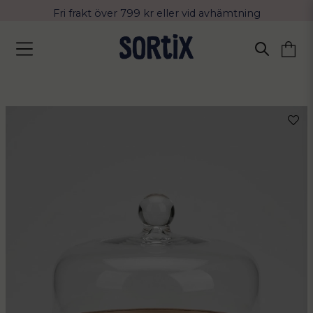
Fri frakt över 799 kr eller vid avhämtning
Leverans 2-4 arbetsdagar med Postnord