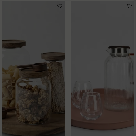
email
Mejladress
Ja, ni får publicera min fråga
Skicka fråga