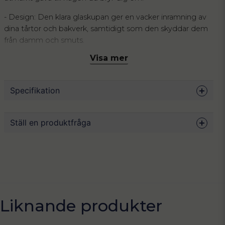
- Design: Den klara glaskupan ger en vacker inramning av
dina tårtor och bakverk, samtidigt som den skyddar dem
från damm och smuts.
Visa mer
- Material: Tillverkad med en robust träbas som ger en
varm och naturlig känsla.
Specifikation
- Funktionalitet: Perfekt för alla typer av evenemang, från
födelsedagskalas till bröllop.
Mått
28 cm
Ställ en produktfråga
Upplev skillnaden med Sortix där stil och funktion möts i
Material
Akacia, glas
perfekt harmoni. Köp nu och förvandla dina
dessertpresentationer.
Färg
Trä, transparant
question
Fråga oss något om denna produkten...
Skötsel
Endast handdisk.
name
Liknande produkter
Namn