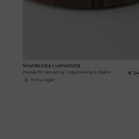
Snurrbricka i valnötsträ
Passar för servering, organisering & dekor
€ 3
Finns i lager