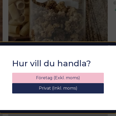
D
Sommarfixa med
Hur vill du handla?
Sortix! 15% rabatt
Ange din e-postadress nedan för att få en
Företag (Exkl. moms)
rabattkod på hela ditt köp
Privat (Inkl. moms)
email
Mejladress
Hämta kod