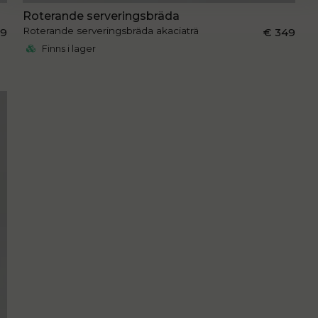
Roterande serveringsbräda
Roterande serveringsbräda akaciaträ
29
€ 349
Finns i lager