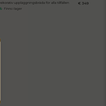
ekorativ uppläggningsbräda för alla tillfällen
€ 349
Finns i lager