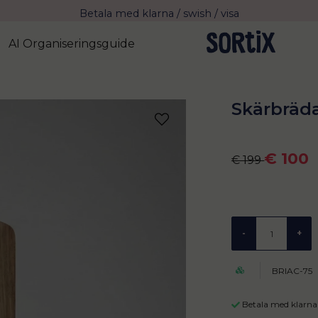
Fri frakt över 799 kr eller vid avhämtning
Leverans 2-4 arbetsdagar med Postnord
AI Organiseringsguide
Skärbräda
€ 100
€ 199
-
+
BRIAC-75
Betala med klarna 