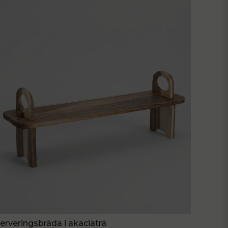
Skicka fråga
erveringsbräda i akaciaträ