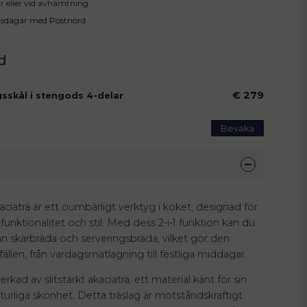
 kr eller vid avhämtning
tsdagar med Postnord
€ 279
gsskål i stengods 4-delar
Bevaka
kaciaträ är ett oumbärligt verktyg i köket, designad för
funktionalitet och stil. Med dess 2-i-1 funktion kan du
an skärbräda och serveringsbräda, vilket gör den
illfällen, från vardagsmatlagning till festliga middagar.
verkad av slitstarkt akaciaträ, ett material känt för sin
turliga skönhet. Detta träslag är motståndskraftigt