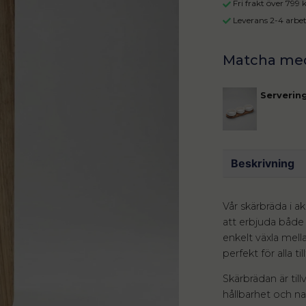
Fri frakt över 799
Leverans 2-4 arbe
Serverin
Beskrivning
Vår skärbräda i a
att erbjuda både 
enkelt växla mell
perfekt för alla t
Skärbrädan är till
hållbarhet och na