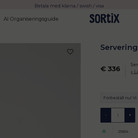
Fri frakt över 799 kr eller vid avhämtning
Leverans 2-4 arbetsdagar med Postnord
AI Organiseringsguide
Servering
Ser
€ 336
L
Förbeställ nu! Vi
-
+
25654