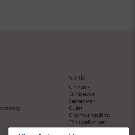
Sortix
Om sortix
Kundservice
Samarbeten
okiepolicy
Outlet
Organiseringstjänst
Företagslösningar