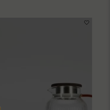
email
Mejladress
ublicera min fråga
Skicka fråga