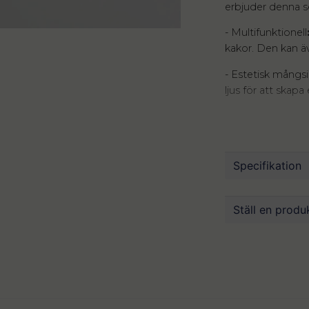
erbjuder denna se
- Multifunktionell
kakor. Den kan ä
- Estetisk mångs
ljus för att skap
Upptäck den perf
serveringsbricka
puristisk och ren 
tilltalande.
Specifikation
Denna serveringsb
ett stilfullt komp
Mått
Ställ en produ
uppskatta den el
Material
Färg
question
Fråga oss någ
Skötsel