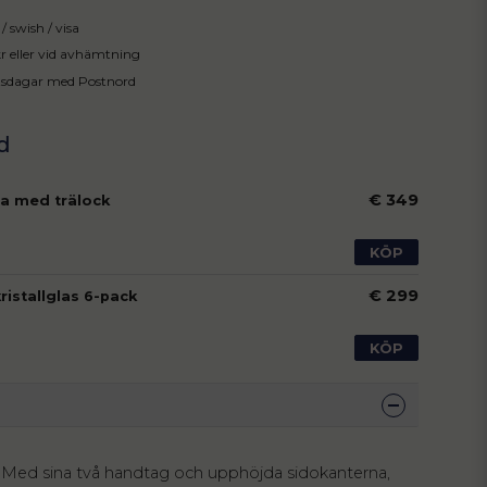
/ swish / visa
 kr eller vid avhämtning
tsdagar med Postnord
€ 349
a med trälock
KÖP
€ 299
kristallglas 6-pack
KÖP
n: Med sina två handtag och upphöjda sidokanterna,