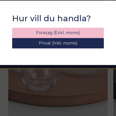
Sommarfixa med
Hur vill du handla?
Sortix! 15% rabatt
Ange din e-postadress nedan för att få en
Företag (Exkl. moms)
rabattkod på hela ditt köp
49
Privat (Inkl. moms)
email
Mejladress
Hämta kod