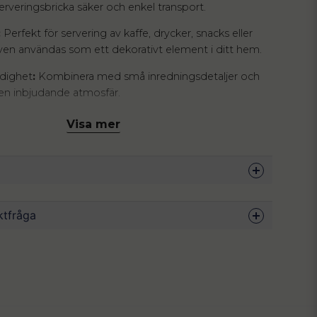
rveringsbricka säker och enkel transport.
:
Perfekt för servering av kaffe, drycker, snacks eller
ven användas som ett dekorativt element i ditt hem.
idighet
:
Kombinera med små inredningsdetaljer och
a en inbjudande atmosfär.
ekta kombinationen av funktionalitet och stil med vår
Visa mer
 i ekfaner. Denna moderna bricka passar utmärkt i en
inredningsstil. Brickan är både hållbar och estetiskt
ricka är inte bara ett funktionellt tillbehör utan också
lement till ditt hem. Oavsett tillfälle, kommer du att
44.5 x 33.5 x 4.5 cm
ktfråga
eganta och praktiska designen.
Ekträ
Naturfärgad
ot om denna produkten...
Endast handdisk.