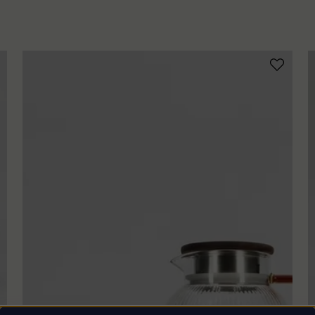
name
Namn
Ja, ni får p