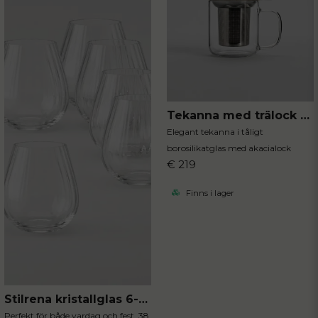
Tekanna med trälock 300 ml
Skicka fråga
Elegant tekanna i tåligt
borosilikatglas med akacialock
€ 219
Finns i lager
Stilrena kristallglas 6-pack
Perfekt för både vardag och fest, 38