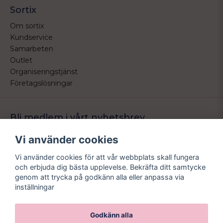
Sortix
Om sortix
Kundservice
Samarbeten
Outlet
Organiseringstjänst
Företagslösningar
Bli medlem i vårt nyhetsbrev
Bli medlem i vårt nyhetsbrev och ta del av våra nyheter och
Vi använder cookies
erbjudande.
Vi använder cookies för att vår webbplats skall fungera
email
Mejladress
och erbjuda dig bästa upplevelse. Bekräfta ditt samtycke
Skicka
genom att trycka på godkänn alla eller anpassa via
inställningar
Godkänn alla