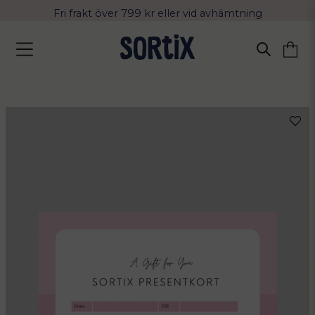
Fri frakt över 799 kr eller vid avhämtning
Leverans 2-4 arbetsdagar med Postnord