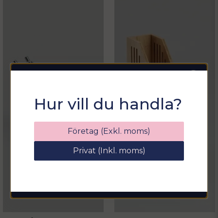
Sommarfixa med
Hur vill du handla?
Sortix! 15% rabatt
Ange din e-postadress nedan för att få en
Företag (Exkl. moms)
rabattkod på hela ditt köp
Privat (Inkl. moms)
email
Mejladress
Hämta kod