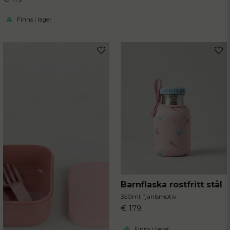
Finns i lager
Barnflaska rostfritt stål
350ml, fjärilsmotiv
€ 179
Finns i lager