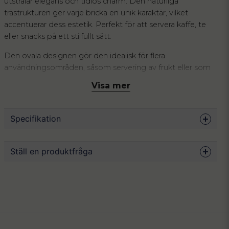
utstrålar elegans och tidlös charm. Den naturliga
trästrukturen ger varje bricka en unik karaktär, vilket
accentuerar dess estetik. Perfekt för att servera kaffe, te
eller snacks på ett stilfullt sätt.
Den ovala designen gör den idealisk för flera
användningsområden, såsom servering av frukt eller som
underlägg för koppar. Dess slitstarka yta skyddar mot fukt
Visa mer
och värme, vilket gör den både funktionell och vacker.
Utöver servering kan brickan användas som en dekorativ
Specifikation
detalj i ditt hem. Placera smycken, ljus eller andra
prydnader på den för att skapa en sofistikerad atmosfär.
Förhöj både din servering och inredning med denna
Mått
16 x 12 x 1.5 cm
Ställ en produktfråga
naturliga, eleganta träbricka.
Material
Akacia trä
Färg
Trä
question
Fråga oss något om denna produkten...
Skötsel
Endast handdisk.