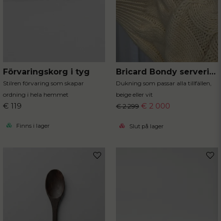
Förvaringskorg i tyg
Bricard Bondy serveringsset 25-delar
Stilren förvaring som skapar
Dukning som passar alla tillfällen,
ordning i hela hemmet
beige eller vit
€ 119
€ 2 000
€ 2 299
Finns i lager
Slut på lager