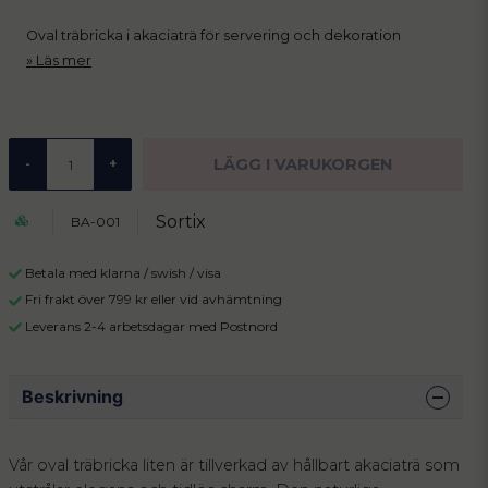
Oval träbricka i akaciaträ för servering och dekoration
Läs mer
LÄGG I VARUKORGEN
-
+
Sortix
BA-001
Betala med klarna / swish / visa
Fri frakt över 799 kr eller vid avhämtning
Leverans 2-4 arbetsdagar med Postnord
Beskrivning
Vår oval träbricka liten är tillverkad av hållbart akaciaträ som