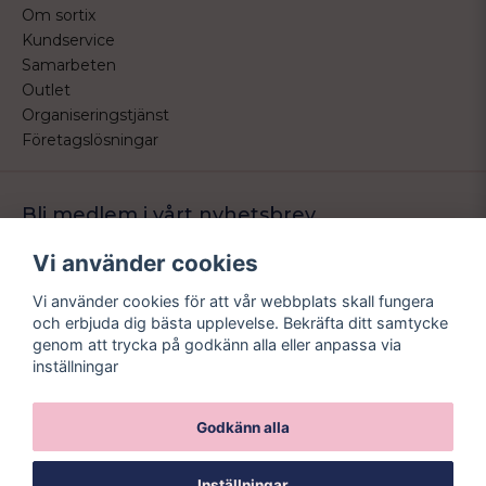
Om sortix
Kundservice
Samarbeten
Outlet
Organiseringstjänst
Företagslösningar
Bli medlem i vårt nyhetsbrev
Bli medlem i vårt nyhetsbrev och ta del av våra nyheter och
Vi använder cookies
erbjudande.
Vi använder cookies för att vår webbplats skall fungera
email
Mejladress
och erbjuda dig bästa upplevelse. Bekräfta ditt samtycke
Skicka
genom att trycka på godkänn alla eller anpassa via
inställningar
Godkänn alla
Inställningar