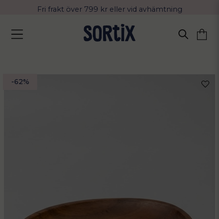
Fri frakt över 799 kr eller vid avhämtning
Leverans 2-4 arbetsdagar med Postnord
-
62
%